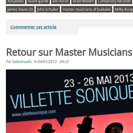
Actualités
Avant-garde
Bill Horist
Brad Mowen
Conspiracy Records
James Davis (3)
John Schuller
master musicians of bukkake
Milky Burg
Commenter cet article
Retour sur Master Musicians
Par
baktelraalis
le
04/07/2013 - 04:23