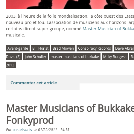
2003, à l'heure de la folle mondialisation, la côte ouest des Eta
nouveau projet fou. L'association de musiciens aux horizons larg
certains diront super groupe, nommé
Master Musician of Bukk
musicale.
Avant-garde
Bill Horist
Brad Mowen
Conspiracy Records
Dave Abra
Davis (3)
John Schuller
master musicians of bukkake
Milky Burgess
R
2013
Commenter cet article
Master Musicians of Bukkake :
Fonkyprod
Par
baktelraalis
le
01/22/2011 - 14:15