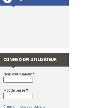
l
a
i
r
e
d
CONNEXION UTILISATEUR
e
r
Nom d'utilisateur
*
e
Mot de passe
*
c
h
Créer un nouveau compte