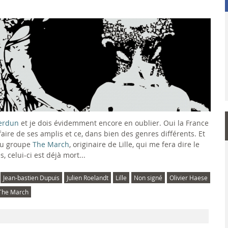
erdun
et je dois évidemment encore en oublier. Oui la France
t faire de ses amplis et ce, dans bien des genres différents. Et
 du groupe
The March
, originaire de Lille, qui me fera dire le
, celui-ci est déjà mort...
Jean-bastien Dupuis
Julien Roelandt
Lille
Non signé
Olivier Haese
The March