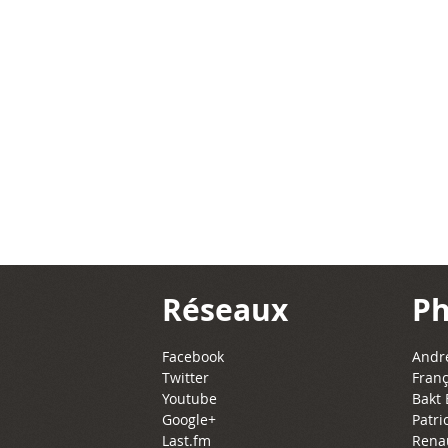
Réseaux
Ph
Facebook
Andre
Twitter
Franç
Youtube
Bakt 
Google+
Patri
Last.fm
Rena