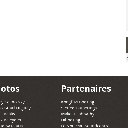
otos
Partenaires
y Kalinovsky
Kongfuzi Booking
ois-Carl Duguay
Stoned Gatherings
El Raalis
Make It Sabbathy
ck Baleydier
Hibooking
ud Sakelaris
Le Nouveau Soundcentral