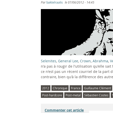
s
Par
baktelraalis
le
07/06/2012 - 14:45
ê
t
e
s
i
Selenites
,
General Lee
,
Crown
,
Abrahma
,
V
c
n'a pas à rougir de l'utilisation qu'elle sai
ce n'est pas un récent courriel de la part
i
contraire, bien qu'à la différence des autres
2012
Chronique
France
Guillaume Clément
Post-hardcore
Post-metal
Sébastien Costes
Commenter cet article