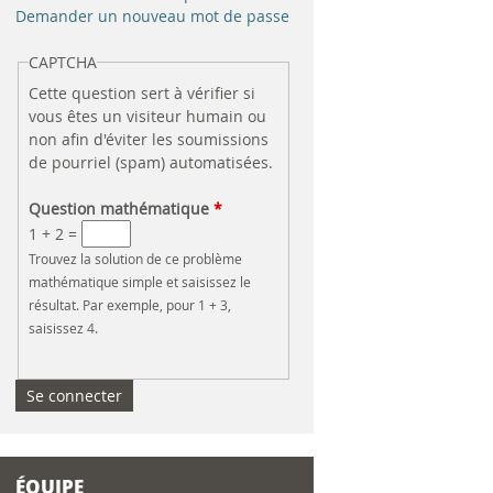
e
Demander un nouveau mot de passe
r
CAPTCHA
Cette question sert à vérifier si
c
vous êtes un visiteur humain ou
non afin d'éviter les soumissions
h
de pourriel (spam) automatisées.
e
Question mathématique
*
1 + 2 =
Trouvez la solution de ce problème
mathématique simple et saisissez le
résultat. Par exemple, pour 1 + 3,
saisissez 4.
ÉQUIPE