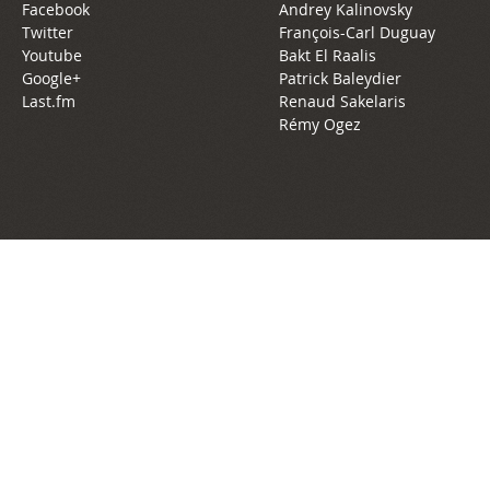
Facebook
Andrey Kalinovsky
Twitter
François-Carl Duguay
Youtube
Bakt El Raalis
Google+
Patrick Baleydier
Last.fm
Renaud Sakelaris
Rémy Ogez