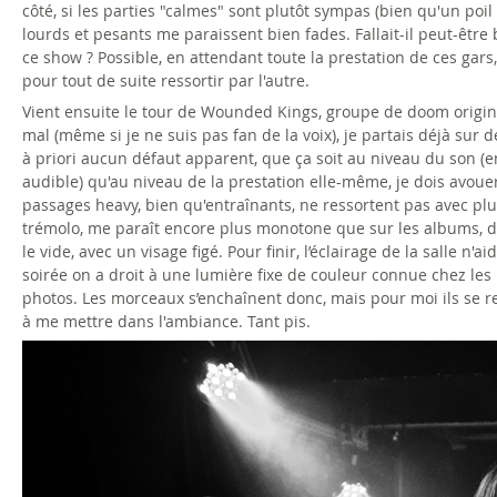
côté, si les parties "calmes" sont plutôt sympas (bien qu'un poil
lourds et pesants me paraissent bien fades. Fallait-il peut-êtr
ce show ? Possible, en attendant toute la prestation de ces gars
pour tout de suite ressortir par l'autre.
Vient ensuite le tour de Wounded Kings, groupe de doom origina
mal (même si je ne suis pas fan de la voix), je partais déjà sur
à priori aucun défaut apparent, que ça soit au niveau du son (e
audible) qu'au niveau de la prestation elle-même, je dois avouer 
passages heavy, bien qu'entraînants, ne ressortent pas avec plu
trémolo, me paraît encore plus monotone que sur les albums, d'a
le vide, avec un visage figé. Pour finir, l’éclairage de la salle
soirée on a droit à une lumière fixe de couleur connue chez l
photos. Les morceaux s’enchaînent donc, mais pour moi ils se r
à me mettre dans l'ambiance. Tant pis.
w
o
u