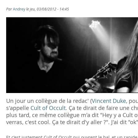
s
Par
Andrey
le jeu, 03/08/2012 - 14:45
ê
t
e
s
i
c
i
Un jour un collègue de la redac' (
Vincent Duke
, pou
s'appelle
Cult of Occult
. Ça te dirait de faire une ch
plus tard, ce même collègue m'a dit "Hey y a Cult o
verras, c'est cool. Ça te dirait d'y aller ?". J'ai dit 
Et c'est justement Cult of Occult qui ouvrent le bal, et un rapid