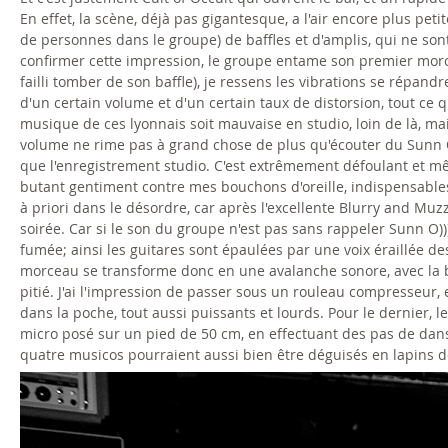
En effet, la scène, déjà pas gigantesque, a l'air encore plus 
de personnes dans le groupe) de baffles et d'amplis, qui ne son
confirmer cette impression, le groupe entame son premier morc
failli tomber de son baffle), je ressens les vibrations se répandr
d'un certain volume et d'un certain taux de distorsion, tout ce 
musique de ces lyonnais soit mauvaise en studio, loin de là, m
volume ne rime pas à grand chose de plus qu'écouter du Sunn O))
que l'enregistrement studio. C'est extrêmement défoulant et mê
butant gentiment contre mes bouchons d'oreille, indispensable
à priori dans le désordre, car après l'excellente Blurry and Mu
soirée. Car si le son du groupe n'est pas sans rappeler Sunn O
fumée; ainsi les guitares sont épaulées par une voix éraillée d
morceau se transforme donc en une avalanche sonore, avec la ba
pitié. J'ai l'impression de passer sous un rouleau compresseur, 
dans la poche, tout aussi puissants et lourds. Pour le dernier,
micro posé sur un pied de 50 cm, en effectuant des pas de danse
quatre musicos pourraient aussi bien être déguisés en lapins d
c
u