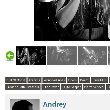
Cult Of Occult
Ataraxie
Wounded Kings
Doom
Death
Steve Mills
Frédéric Patte-Brasseur
Julien Payan
Hugo Gaspar
Pierre Sénécal
L
Andrey