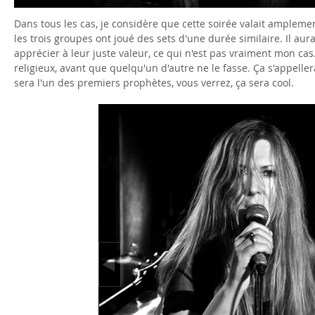
0
Dans tous les cas, je considère que cette soirée valait amplemen
4
les trois groupes ont joué des sets d'une durée similaire. Il au
apprécier à leur juste valeur, ce qui n'est pas vraiment mon cas.
.
religieux, avant que quelqu'un d'autre ne le fasse. Ça s'appelle
sera l'un des premiers prophètes, vous verrez, ça sera cool.
j
p
g