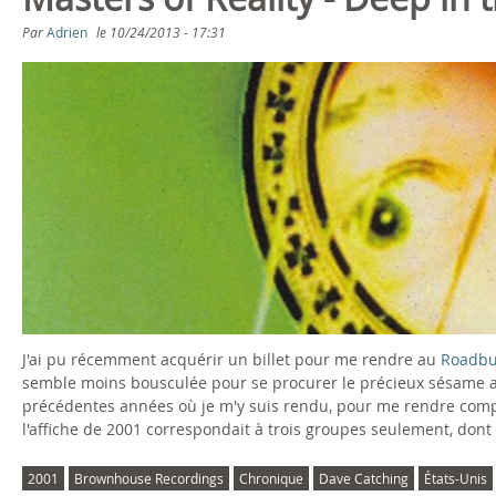
s
Par
Adrien
le
10/24/2013 - 17:31
ê
t
e
s
i
c
i
J'ai pu récemment acquérir un billet pour me rendre au
Roadbu
semble moins bousculée pour se procurer le précieux sésame a
précédentes années où je m'y suis rendu, pour me rendre compt
l'affiche de 2001 correspondait à trois groupes seulement, dont
2001
Brownhouse Recordings
Chronique
Dave Catching
États-Unis