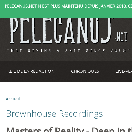
PELECANUS.NET N'EST PLUS MAINTENU DEPUIS JANVIER 2018, CE 
ŒIL DE LA RÉDACTION
CHRONIQUES
LIVE-R
Accueil
V
Brownhouse Recordings
o
u
Masters of Reality - Deep in 