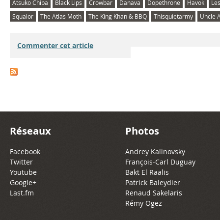
Atsuko Chiba
Black Lips
Crowbar
Danava
Dopethrone
Havok
Les
Squalor
The Atlas Moth
The King Khan & BBQ
Thisquietarmy
Uncle 
Commenter cet article
Réseaux
Photos
Facebook
Andrey Kalinovsky
Twitter
François-Carl Duguay
Youtube
Bakt El Raalis
Google+
Patrick Baleydier
Last.fm
Renaud Sakelaris
Rémy Ogez