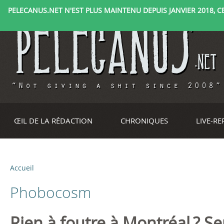
PELECANUS.NET N'EST PLUS MAINTENU DEPUIS JANVIER 2018, CE 
ŒIL DE LA RÉDACTION
CHRONIQUES
LIVE-R
Accueil
V
Phobocosm
o
u
Rien à foutre à Montréal ? 