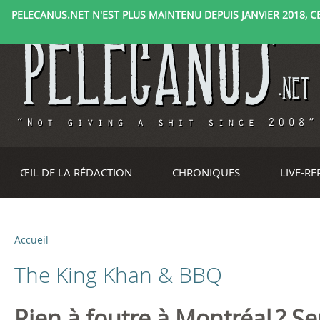
PELECANUS.NET N'EST PLUS MAINTENU DEPUIS JANVIER 2018, CE 
ŒIL DE LA RÉDACTION
CHRONIQUES
LIVE-R
Accueil
V
The King Khan & BBQ
o
u
Rien à foutre à Montréal ? 