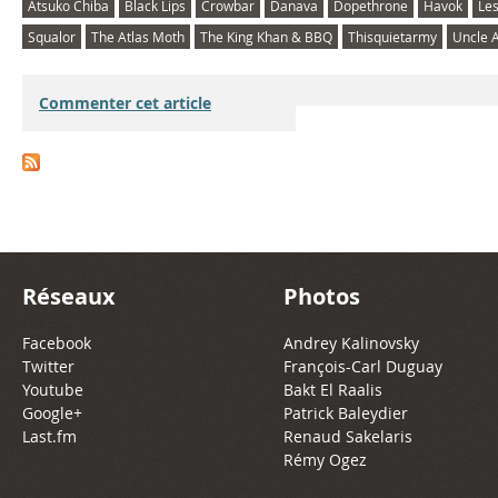
Atsuko Chiba
Black Lips
Crowbar
Danava
Dopethrone
Havok
Les
Squalor
The Atlas Moth
The King Khan & BBQ
Thisquietarmy
Uncle 
Commenter cet article
Réseaux
Photos
Facebook
Andrey Kalinovsky
Twitter
François-Carl Duguay
Youtube
Bakt El Raalis
Google+
Patrick Baleydier
Last.fm
Renaud Sakelaris
Rémy Ogez