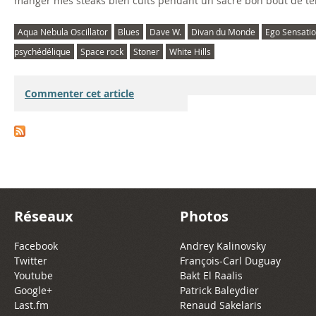
manger mes steaks bien cuits pendant un sacré bon bout de 
Aqua Nebula Oscillator
Blues
Dave W.
Divan du Monde
Ego Sensati
psychédélique
Space rock
Stoner
White Hills
Commenter cet article
Réseaux
Photos
Facebook
Andrey Kalinovsky
Twitter
François-Carl Duguay
Youtube
Bakt El Raalis
Google+
Patrick Baleydier
Last.fm
Renaud Sakelaris