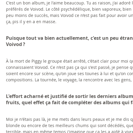
C'est un bon album, je l'aime beaucoup. Tu as raison, j'ai adoré 
préférés de Voivod. Le côté psychédélique, bien vaporeux, bien 
peu moins de succès, mais Voivod ce n’est pas fait pour avoir 
ça, pis il y en a en masse.
Puisque tout va bien actuellement, c'est un peu étran
Voivod ?
À la mort de Piggy le groupe était arrêté, c'était clair pour moi qu
connaissaient Voivod. Ce n’est pas ça qui s'est passé, je pense 
soient encore sur scène, qu'on joue ses tounes à lui et qu'on con
compositions. La tournée, le voyage, la rencontre avec les gens, l
L'effort acharné et justifié de sortir les derniers alb
fruits, quel effet ça fait de compléter des albums qui
Moi je n'étais pas là, je me mets dans leurs peaux et je me di
blonde ou encore de tes meilleurs chums qui sont décédés, que t
terrible, mais en même temps j'imagine que ça les a aidé à vivre 