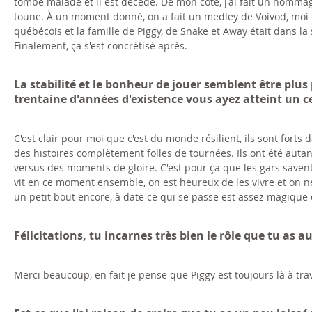
tombé malade et il est décédé. De mon côté, j'ai fait un hommage
toune. À un moment donné, on a fait un medley de Voivod, moi e
québécois et la famille de Piggy, de Snake et Away était dans la sa
Finalement, ça s'est concrétisé après.
La stabilité et le bonheur de jouer semblent être plu
trentaine d'années d'existence vous ayez atteint un ce
C'est clair pour moi que c'est du monde résilient, ils sont forts d
des histoires complètement folles de tournées. Ils ont été autan
versus des moments de gloire. C'est pour ça que les gars savent q
vit en ce moment ensemble, on est heureux de les vivre et on n
un petit bout encore, à date ce qui se passe est assez magique e
Félicitations, tu incarnes très bien le rôle que tu a
Merci beaucoup, en fait je pense que Piggy est toujours là à tra