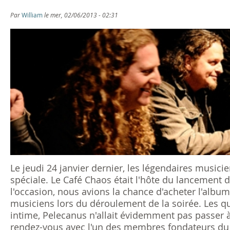
s
Par
William
le mer, 02/06/2013 - 02:31
ê
t
e
s
i
c
i
Le jeudi 24 janvier dernier, les légendaires music
spéciale. Le Café Chaos était l'hôte du lancement d
l'occasion, nous avions la chance d'acheter l'alb
musiciens lors du déroulement de la soirée. Les 
intime, Pelecanus n'allait évidemment pas passer à
rendez-vous avec l'un des membres fondateurs du 