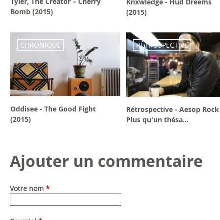
Tyler, The Creator – Cherry
Knxwledge - Hud Dreems
Bomb (2015)
(2015)
CHRONIQUE
RÉTROSPECTIVE
Oddisee - The Good Fight
Rétrospective - Aesop Rock 
(2015)
Plus qu'un thésa...
Ajouter un commentaire
Votre nom
*