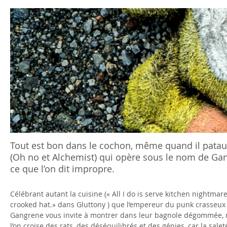
s
ê
t
e
s
i
c
Tout est bon dans le cochon, même quand il pata
(Oh no et Alchemist) qui opère sous le nom de Gan
i
ce que l’on dit impropre.
Célébrant autant la cuisine (« All I do is serve kitchen nightmare
crooked hat.» dans Gluttony ) que l’empereur du punk crasseux («
Gangrene vous invite à montrer dans leur bagnole dégommée, ma
l’on croise des rats, des déséquilibrés et des génies, car la sal