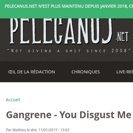
PELECANUS.NET N'EST PLUS MAINTENU DEPUIS JANVIER 2018, CE 
ŒIL DE LA RÉDACTION
CHRONIQUES
LIVE-R
Accueil
V
Gangrene - You Disgust Me 
o
u
Par
Mathieu
le dim, 11/01/2015 - 13:02