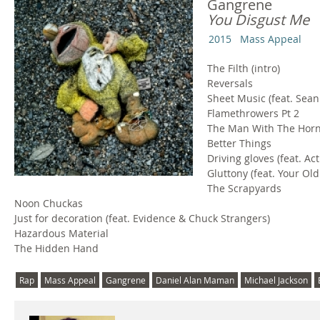
Gangrene
You Disgust Me
2015
Mass Appeal
The Filth (intro)
Reversals
Sheet Music (feat. Sean
Flamethrowers Pt 2
The Man With The Hor
Better Things
Driving gloves (feat. Ac
Gluttony (feat. Your O
The Scrapyards
Noon Chuckas
Just for decoration (feat. Evidence & Chuck Strangers)
Hazardous Material
The Hidden Hand
Rap
Mass Appeal
Gangrene
Daniel Alan Maman
Michael Jackson