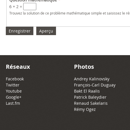
6 + 2 =
Trouvez la solution de ce problème mathématique simple et saisissez le résu
Réseaux
Photos
Facebook
Andrey Kalinovsky
Twitter
François-Carl Duguay
Youtube
Bakt El Raalis
Google+
Patrick Baleydier
Last.fm
Renaud Sakelaris
Rémy Ogez