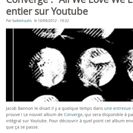
s
entier sur Youtube
ê
Par
baktelraalis
le
10/09/2012 - 19:32
t
e
s
i
c
i
Jacob Bannon le disait il y a quelque temps dans
une entrevue v
prouve ! Le nouvel album de
Converge
, qui sera disponible à p
intégral sur Youtube. Pour découvrir à quel point cet album envo
que ça se passe.