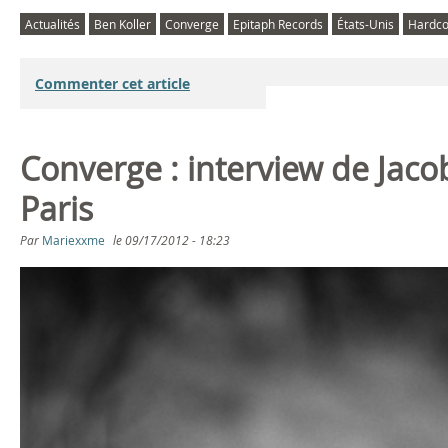
Actualités
Ben Koller
Converge
Epitaph Records
États-Unis
Hardco
Commenter cet article
Converge : interview de Jac
Paris
Par
Mariexxme
le
09/17/2012 - 18:23