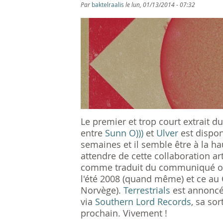
s
Par
baktelraalis
le lun, 01/13/2014 - 07:32
ê
t
e
s
i
Le premier et trop court extrait du
c
entre
Sunn O)))
et
Ulver
est dispo
semaines et il semble être à la h
i
attendre de cette collaboration ar
comme traduit du communiqué offi
l'été 2008 (quand même) et ce au 
Norvège).
Terrestrials
est annoncé
via
Southern Lord Records
, sa sor
prochain. Vivement !