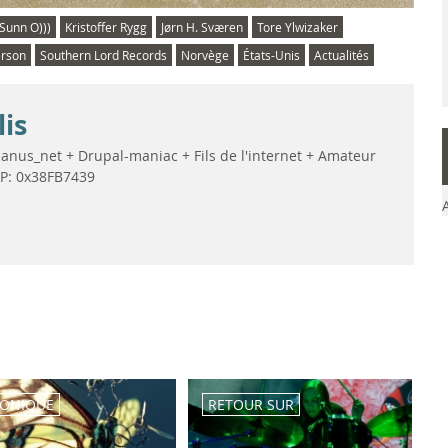
Sunn O)))
Kristoffer Rygg
Jørn H. Sværen
Tore Ylwizaker
rson
Southern Lord Records
Norvège
États-Unis
Actualités
lis
anus_net + Drupal-maniac + Fils de l'internet + Amateur
GP: 0x38FB7439
ONIQUE
RETOUR SUR