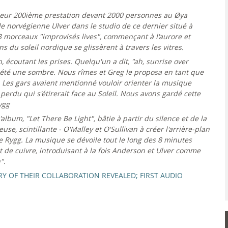
e leur 200ième prestation devant 2000 personnes au Øya
nde norvégienne Ulver dans le studio de ce dernier situé à
t 3 morceaux "improvisés lives", commençant à l'aurore et
 du soleil nordique se glissèrent à travers les vitres.
n, écoutant les prises. Quelqu'un a dit, "ah, sunrise over
t été une sombre. Nous rîmes et Greg le proposa en tant que
t. Les gars avaient mentionné vouloir orienter la musique
rdu qui s'étirerait face au Soleil. Nous avons gardé cette
ygg
'album, "Let There Be Light", bâtie à partir du silence et de la
se, scintillante - O'Malley et O'Sullivan à créer l'arrière-plan
 Rygg. La musique se dévoile tout le long des 8 minutes
 de cuivre, introduisant à la fois Anderson et Ulver comme
".
ORY OF THEIR COLLABORATION REVEALED; FIRST AUDIO