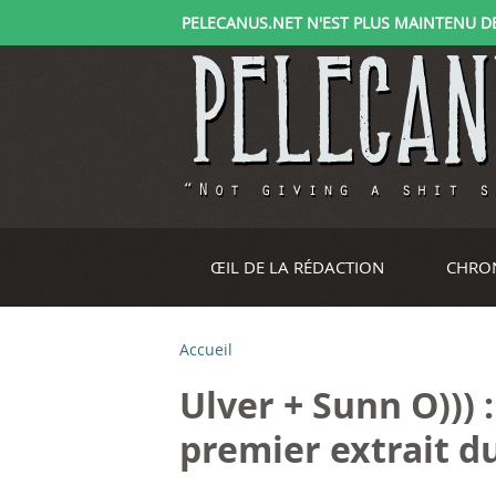
PELECANUS.NET N'EST PLUS MAINTENU DEPU
ŒIL DE LA RÉDACTION
CHRO
Accueil
V
Ulver + Sunn O))) 
o
premier extrait du
u