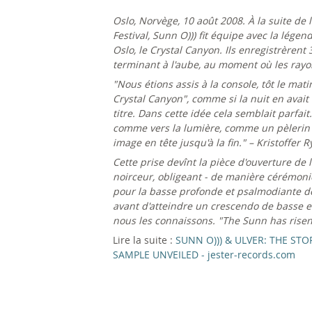
Oslo, Norvège, 10 août 2008. À la suite d
Festival, Sunn O))) fit équipe avec la lége
Oslo, le Crystal Canyon. Ils enregistrèren
terminant à l'aube, au moment où les rayons
"Nous étions assis à la console, tôt le mati
Crystal Canyon", comme si la nuit en avai
titre. Dans cette idée cela semblait parfai
comme vers la lumière, comme un pèlerin pe
image en tête jusqu'à la fin." – Kristoffer R
Cette prise devînt la pièce d'ouverture de l
noirceur, obligeant - de manière cérémonieu
pour la basse profonde et psalmodiante de
avant d'atteindre un crescendo de basse et
nous les connaissons. "The Sunn has risen
Lire la suite :
SUNN O))) & ULVER: THE ST
SAMPLE UNVEILED - jester-records.com