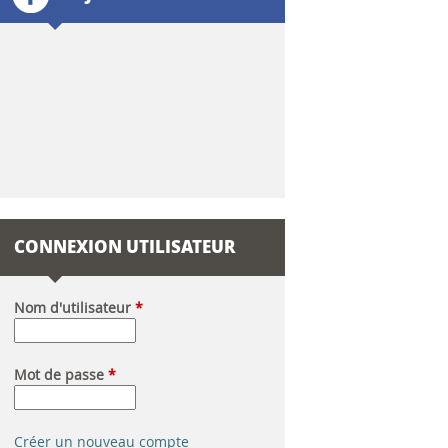
l
a
i
r
e
d
CONNEXION UTILISATEUR
e
r
Nom d'utilisateur
*
e
Mot de passe
*
c
h
Créer un nouveau compte