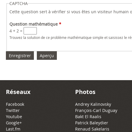
CAPTCHA
Cette question sert à vérifier si vous êtes un visiteur humain
Question mathématique
*
4 + 2 =
Trouvez la solution de ce problème mathématique simple et saisissez le résu
Réseaux
Photos
Facebook
Andrey Kalinovsky
Twitter
François-Carl Duguay
Youtube
Bakt El Raalis
Google+
Patrick Baleydier
Last.fm
Renaud Sakelaris