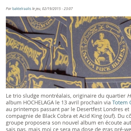
s
Par
baktelraalis
le jeu, 02/19/2015 - 23:07
ê
t
e
s
i
c
i
Le trio sludge montréalais, originaire du quartier
H
album HOCHELAGA le 13 avril prochain via
Totem 
au printemps passant par le Desertfest Londres et 
compagnie de Black Cobra et Acid King (ouf). Du côt
groupe proposera son nouvel album en écoute autou
sais pas, mais moi ce sera ma dose de gras pré-wee