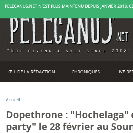
PELECANUS.NET N'EST PLUS MAINTENU DEPUIS JANVIER 2018, CE 
ŒIL DE LA RÉDACTION
CHRONIQUES
LIVE-R
Accueil
V
Dopethrone : "Hochelaga" di
o
party" le 28 février au Sou
u