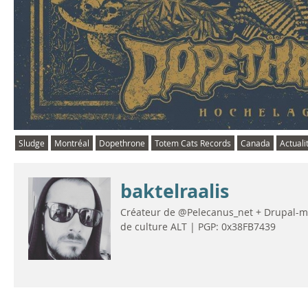
Sludge
Montréal
Dopethrone
Totem Cats Records
Canada
Actuali
baktelraalis
Créateur de @Pelecanus_net + Drupal-man
de culture ALT | PGP: 0x38FB7439