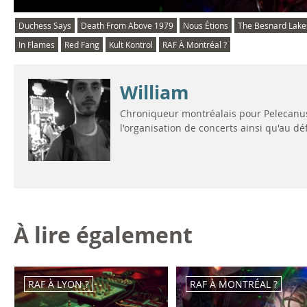
Duchess Says
Death From Above 1979
Nous Étions
The Besnard Lake
In Flames
Red Fang
Kult Kontrol
RAF À Montréal ?
William
Chroniqueur montréalais pour Pelecanus 
l'organisation de concerts ainsi qu'au d
À lire également
RAF À LYON ?
RAF À MONTRÉAL ?