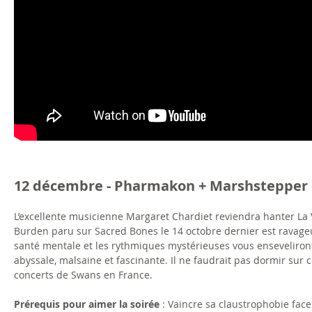
12 décembre - Pharmakon + Marshstepper + 
L’excellente musicienne Margaret Chardiet reviendra hanter La 
Burden paru sur Sacred Bones le 14 octobre dernier est ravageur
santé mentale et les rythmiques mystérieuses vous enseveliront
abyssale, malsaine et fascinante. Il ne faudrait pas dormir su
concerts de Swans en France.
Prérequis pour aimer la soirée
: Vaincre sa claustrophobie face