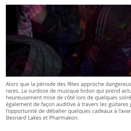
s
ê
t
e
s
i
c
Alors que la période des fêtes approche dangereuse
rares. La surdose de musique bidon qui prend act
i
heureusement mise de côté lors de quelques soiré
également de façon auditive à travers les guitares
l’opportunité de déballer quelques cadeaux à l’av
Besnard Lakes et Pharmakon.