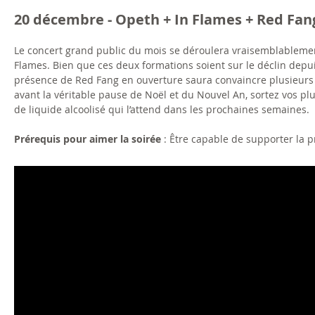
20 décembre - Opeth + In Flames + Red Fan
Le concert grand public du mois se déroulera vraisemblablemen
Flames. Bien que ces deux formations soient sur le déclin dep
présence de Red Fang en ouverture saura convaincre plusieurs f
avant la véritable pause de Noël et du Nouvel An, sortez vos plu
de liquide alcoolisé qui l’attend dans les prochaines semaines.
Prérequis pour aimer la soirée
: Être capable de supporter la p