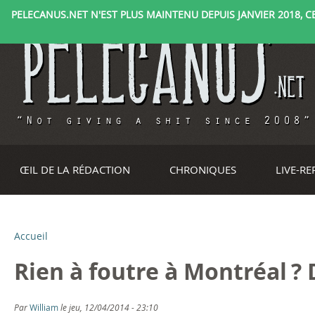
PELECANUS.NET N'EST PLUS MAINTENU DEPUIS JANVIER 2018, CE 
ŒIL DE LA RÉDACTION
CHRONIQUES
LIVE-R
Accueil
V
Rien à foutre à Montréal 
o
u
Par
William
le jeu, 12/04/2014 - 23:10