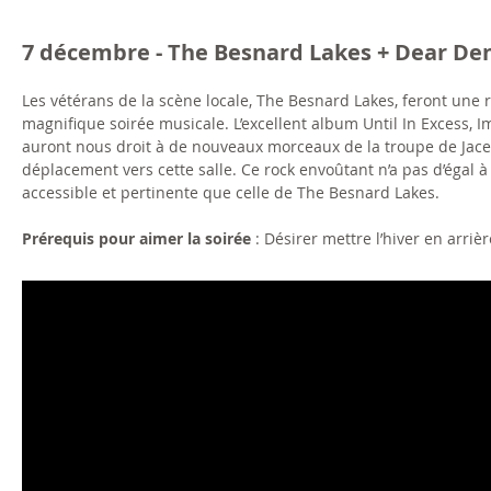
7 décembre - The Besnard Lakes + Dear De
Les vétérans de la scène locale, The Besnard Lakes, feront une ra
magnifique soirée musicale. L’excellent album Until In Excess
auront nous droit à de nouveaux morceaux de la troupe de Jace L
déplacement vers cette salle. Ce rock envoûtant n’a pas d’égal à
accessible et pertinente que celle de The Besnard Lakes.
Prérequis pour aimer la soirée
: Désirer mettre l’hiver en arriè