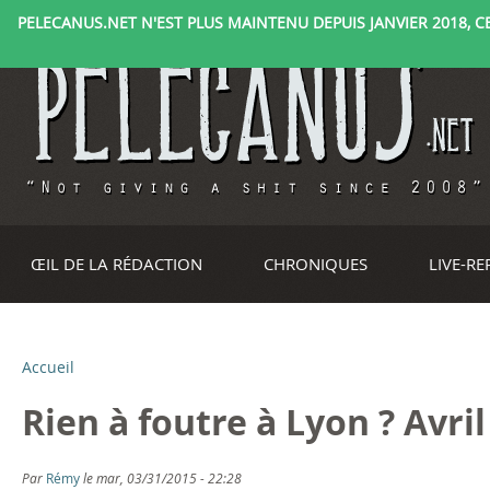
PELECANUS.NET N'EST PLUS MAINTENU DEPUIS JANVIER 2018, CE 
ŒIL DE LA RÉDACTION
CHRONIQUES
LIVE-R
Accueil
V
Rien à foutre à Lyon ? Avril
o
u
Par
Rémy
le mar, 03/31/2015 - 22:28