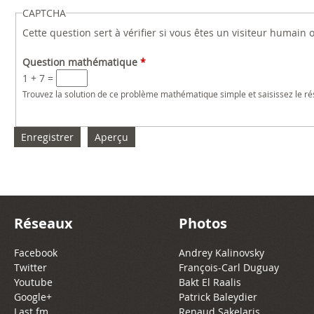
CAPTCHA
Cette question sert à vérifier si vous êtes un visiteur humain
Question mathématique
*
1 + 7 =
Trouvez la solution de ce problème mathématique simple et saisissez le résu
Réseaux
Photos
Facebook
Andrey Kalinovsky
Twitter
François-Carl Duguay
Youtube
Bakt El Raalis
Google+
Patrick Baleydier
Last.fm
Renaud Sakelaris