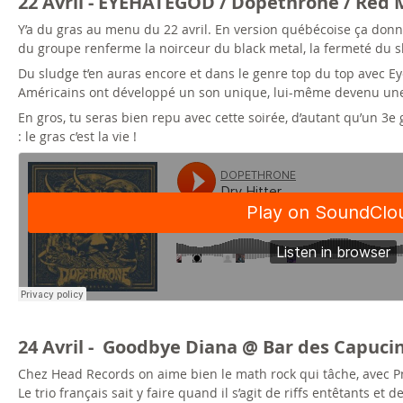
22 Avril - EYEHATEGOD / Dopethrone / Red
Y’a du gras au menu du 22 avril. En version québécoise ça don
du groupe renferme la noirceur du black metal, la fermeté du s
Du sludge t’en auras encore et dans le genre top du top avec Ey
Américains ont développé un son unique, lui-même devenu une in
En gros, tu seras bien repu avec cette soirée, d’autant qu’un 3e
: le gras c’est la vie !
24 Avril - Goodbye Diana @ Bar des Capuci
Chez Head Records on aime bien le math rock qui tâche, avec P
Le trio français sait y faire quand il s’agit de riffs entêtants e