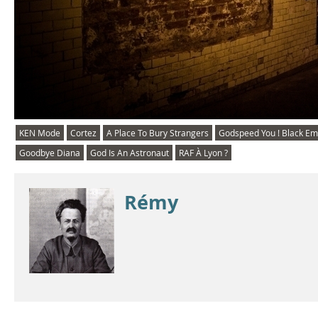
KEN Mode
Cortez
A Place To Bury Strangers
Godspeed You ! Black E
Goodbye Diana
God Is An Astronaut
RAF À Lyon ?
Rémy