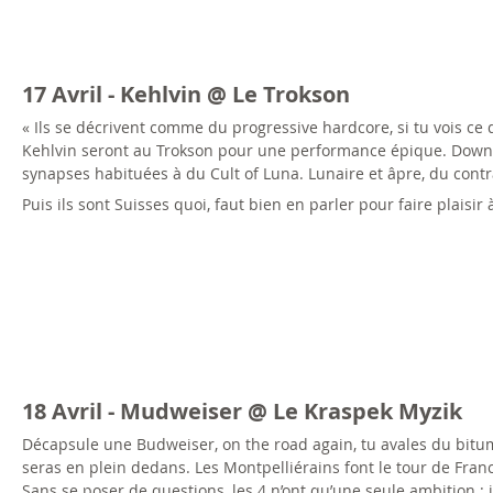
17 Avril - Kehlvin @ Le Trokson
« Ils se décrivent comme du progressive hardcore, si tu vois ce qu
Kehlvin seront au Trokson pour une performance épique. Down-t
synapses habituées à du Cult of Luna. Lunaire et âpre, du con
Puis ils sont Suisses quoi, faut bien en parler pour faire plaisir à
18 Avril - Mudweiser @ Le Kraspek Myzik
Décapsule une Budweiser, on the road again, tu avales du bitume
seras en plein dedans. Les Montpelliérains font le tour de Fra
Sans se poser de questions, les 4 n’ont qu’une seule ambition : j