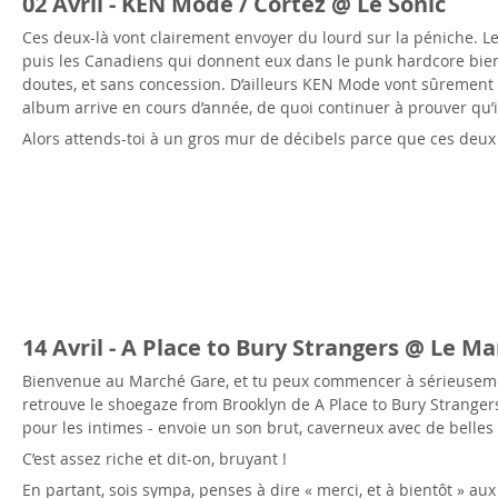
02 Avril - KEN Mode / Cortez @ Le Sonic
Ces deux-là vont clairement envoyer du lourd sur la péniche. Le
puis les Canadiens qui donnent eux dans le punk hardcore bien s
doutes, et sans concession. D’ailleurs KEN Mode vont sûrement
album arrive en cours d’année, de quoi continuer à prouver qu’il
Alors attends-toi à un gros mur de décibels parce que ces deux 
14 Avril - A Place to Bury Strangers @ Le M
Bienvenue au Marché Gare, et tu peux commencer à sérieusement
retrouve le shoegaze from Brooklyn de A Place to Bury Strangers 
pour les intimes - envoie un son brut, caverneux avec de belles
C’est assez riche et dit-on, bruyant !
En partant, sois sympa, penses à dire « merci, et à bientôt » aux 