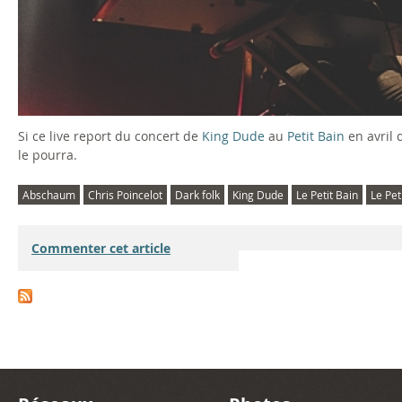
Si ce live report du concert de
King Dude
au
Petit Bain
en avril 
le pourra.
Abschaum
Chris Poincelot
Dark folk
King Dude
Le Petit Bain
Le Pet
Commenter cet article