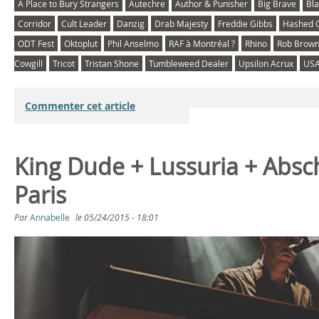
A Place to Bury Strangers
Autechre
Author & Punisher
Big Brave
Bla
Corridor
Cult Leader
Danzig
Drab Majesty
Freddie Gibbs
Hashed 
ODT Fest
Oktoplut
Phil Anselmo
RAF à Montréal ?
Rhino
Rob Brow
Cowgill
Tricot
Tristan Shone
Tumbleweed Dealer
Upsilon Acrux
USA
Commenter cet article
King Dude + Lussuria + Absc
Paris
Par
Annabelle
le
05/24/2015 - 18:01