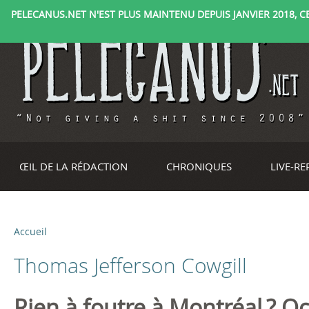
PELECANUS.NET N'EST PLUS MAINTENU DEPUIS JANVIER 2018, CE 
ŒIL DE LA RÉDACTION
CHRONIQUES
LIVE-R
Accueil
V
Thomas Jefferson Cowgill
o
u
Rien à foutre à Montréal ? O