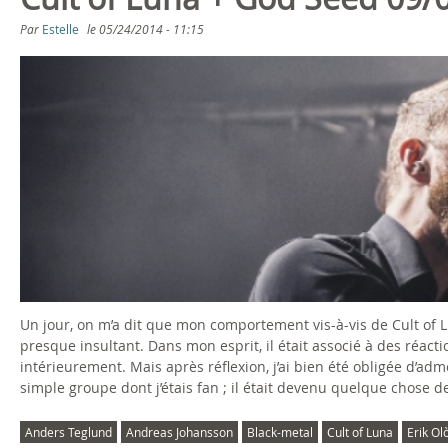
s
Par
Estelle
le
05/24/2014 - 11:15
ê
t
e
s
i
c
i
Un jour, on m’a dit que mon comportement vis-à-vis de Cult of Lu
presque insultant. Dans mon esprit, il était associé à des réac
intérieurement. Mais après réflexion, j’ai bien été obligée d’adme
simple groupe dont j’étais fan ; il était devenu quelque chose 
Anders Teglund
Andreas Johansson
Black-metal
Cult of Luna
Erik Ol