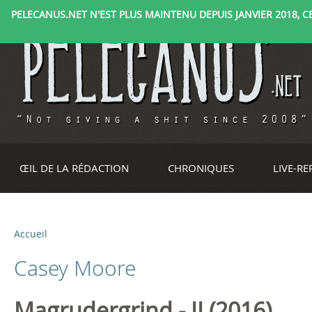
PELECANUS.NET N'EST PLUS MAINTENU DEPUIS JANVIER 2018, CE 
ŒIL DE LA RÉDACTION
CHRONIQUES
LIVE-R
Accueil
V
Casey Moore
o
u
Magrudergrind - II (2016)