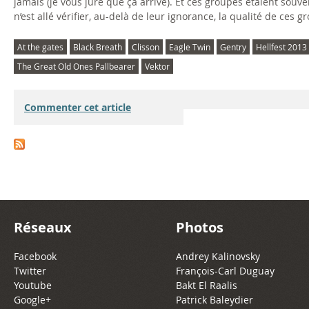
jamais (je vous jure que ça arrive). Et ces groupes étaient souve
n’est allé vérifier, au-delà de leur ignorance, la qualité de ces g
At the gates
Black Breath
Clisson
Eagle Twin
Gentry
Hellfest 2013
The Great Old Ones Pallbearer
Vektor
Commenter cet article
Réseaux
Photos
Facebook
Andrey Kalinovsky
Twitter
François-Carl Duguay
Youtube
Bakt El Raalis
Google+
Patrick Baleydier