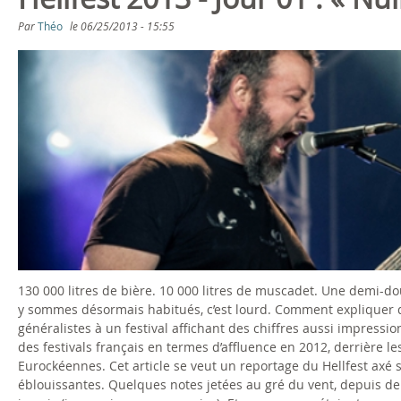
s
Par
Théo
le
06/25/2013 - 15:55
ê
t
e
s
i
c
i
130 000 litres de bière. 10 000 litres de muscadet. Une demi-dou
y sommes désormais habitués, c’est lourd. Comment expliquer d
généralistes à un festival affichant des chiffres aussi impressi
des festivals français en termes d’affluence en 2012, derrière l
Eurockéennes. Cet article se veut un reportage du Hellfest axé
éblouissantes. Quelques notes jetées au gré du vent, depuis de