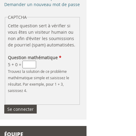
e
Demander un nouveau mot de passe
r
CAPTCHA
Cette question sert à vérifier si
c
vous êtes un visiteur humain ou
non afin d'éviter les soumissions
h
de pourriel (spam) automatisées.
e
Question mathématique
*
5 + 0 =
Trouvez la solution de ce problème
mathématique simple et saisissez le
résultat. Par exemple, pour 1 + 3,
saisissez 4.
ÉQUIPE