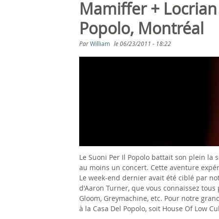
s
Mamiffer + Locrian
ê
Popolo, Montréal
t
Par
William
le
06/23/2011 - 18:22
e
s
i
c
i
Le Suoni Per Il Popolo battait son plein la
au moins un concert. Cette aventure expé
Le week-end dernier avait été ciblé par no
d'Aaron Turner, que vous connaissez tous p
Gloom, Greymachine, etc. Pour notre grand
à la Casa Del Popolo, soit House Of Low Cu