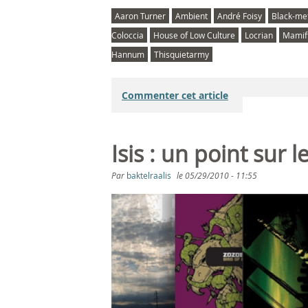
Aaron Turner
Ambient
André Foisy
Black-me
Coloccia
House of Low Culture
Locrian
Mamif
Hannum
Thisquietarmy
Commenter cet article
Isis : un point sur l
Par
baktelraalis
le
05/29/2010 - 11:55