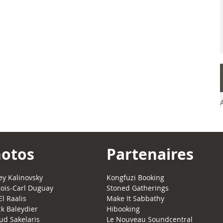
otos
Partenaires
y Kalinovsky
Kongfuzi Booking
ois-Carl Duguay
Stoned Gatherings
El Raalis
Make It Sabbathy
ck Baleydier
Hibooking
ud Sakelaris
Le Nouveau Soundcentral