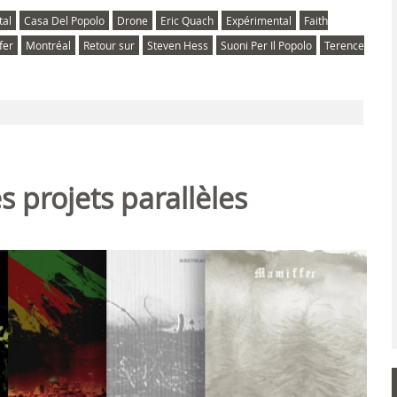
tal
Casa Del Popolo
Drone
Eric Quach
Expérimental
Faith
fer
Montréal
Retour sur
Steven Hess
Suoni Per Il Popolo
Terence
es projets parallèles