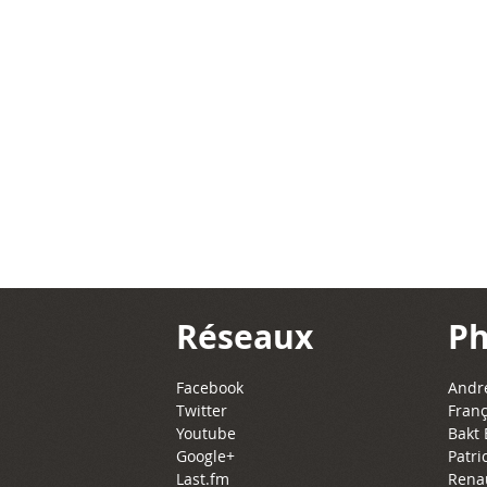
Réseaux
Ph
Facebook
Andre
Twitter
Franç
Youtube
Bakt 
Google+
Patri
Last.fm
Rena