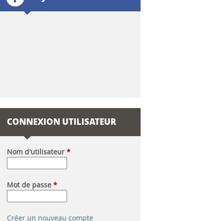
l
a
i
r
e
d
CONNEXION UTILISATEUR
e
r
Nom d'utilisateur
*
e
Mot de passe
*
c
h
Créer un nouveau compte