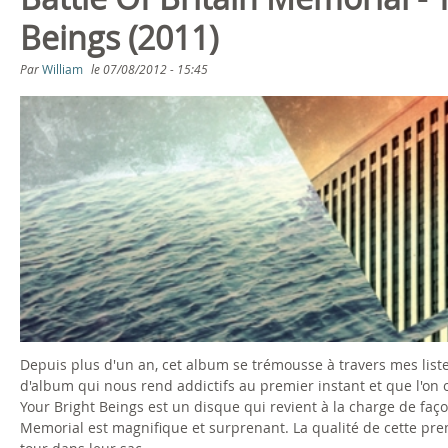
s
Beings (2011)
ê
Par
William
le
07/08/2012 - 15:45
t
e
s
i
c
i
Depuis plus d'un an, cet album se trémousse à travers mes listes 
d'album qui nous rend addictifs au premier instant et que l'on 
Your Bright Beings est un disque qui revient à la charge de faç
Memorial est magnifique et surprenant. La qualité de cette pr