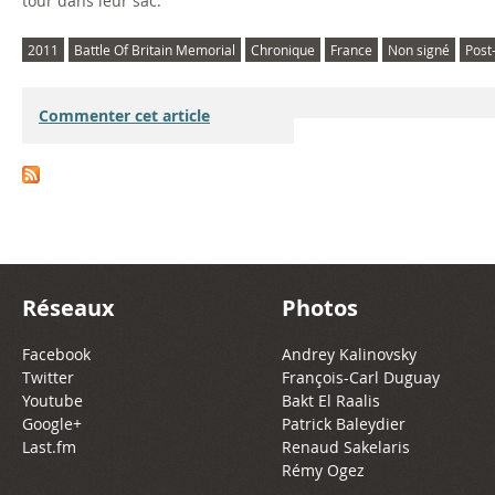
tour dans leur sac.
2011
Battle Of Britain Memorial
Chronique
France
Non signé
Post
Commenter cet article
Réseaux
Photos
Facebook
Andrey Kalinovsky
Twitter
François-Carl Duguay
Youtube
Bakt El Raalis
Google+
Patrick Baleydier
Last.fm
Renaud Sakelaris
Rémy Ogez