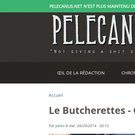
PELECANUS.NET N'EST PLUS MAINTENU DEPU
ŒIL DE LA RÉDACTION
CHRO
Accueil
V
Le Butcherettes - C
o
u
Par
Julien
le mer, 09/24/2014 - 00:10