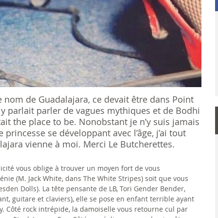
le nom de Guadalajara, ce devait être dans Point
 y parlait parler de vagues mythiques et de Bodhi
était the place to be. Nonobstant je n’y suis jamais
e princesse se développant avec l’âge, j’ai tout
ajara vienne à moi. Merci Le Butcherettes.
icité vous oblige à trouver un moyen fort de vous
génie (M. Jack White, dans The White Stripes) soit que vous
sden Dolls). La tête pensante de LB, Tori Gender Bender,
t, guitare et claviers), elle se pose en enfant terrible ayant
y. Côté rock intrépide, la damoiselle vous retourne cul par