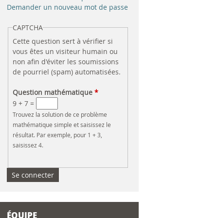
e
Demander un nouveau mot de passe
r
CAPTCHA
Cette question sert à vérifier si
c
vous êtes un visiteur humain ou
non afin d'éviter les soumissions
h
de pourriel (spam) automatisées.
e
Question mathématique
*
9 + 7 =
Trouvez la solution de ce problème
mathématique simple et saisissez le
résultat. Par exemple, pour 1 + 3,
saisissez 4.
ÉQUIPE