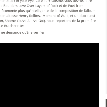
on Stuck In your Eye. Côté surréalisme, vous devriez être
e Boulders Love Over Layers of Rock et de Poet from
économie plus qu’intelligente de la composition de l’album
on altesse Henry Rollins, Moment of Guilt, et un duo aussi
, Shame You’ve All I’ve Got), nous repartons de la première
 Le Butcherettes.
e ne demande qu’à le vérifier.