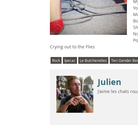
My
Yo
Mo
Bo
Sh
No
Po
Crying out to the Flies
Rock
Ipecac
Le Butcherettes
Teri Gender Be
Julien
J'aime les chats ro