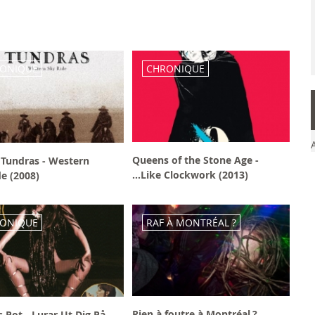
ONIQUE
CHRONIQUE
Queens of the Stone Age -
 Tundras - Western
...Like Clockwork (2013)
e (2008)
ONIQUE
RAF À MONTRÉAL ?
Rien à foutre à Montréal ?
 Pot - Lurar Ut Dig På