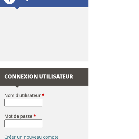
l
a
i
r
e
d
CONNEXION UTILISATEUR
e
r
Nom d'utilisateur
*
e
Mot de passe
*
c
h
Créer un nouveau compte