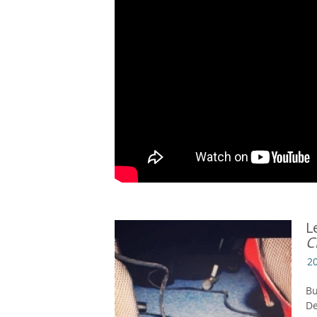
L
C
2
Bu
De