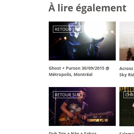
À lire également
RETOUR SUR
CHR
Ghost + Purson 30/09/2015 @
Across
Métropolis, Montréal
Sky Rid
RETOUR SUR
CHR
Dub Trio + Näo + Sakya
Salem's