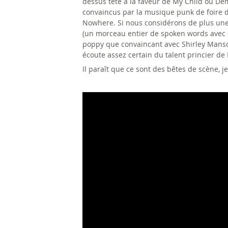
dessus tête à la faveur de My Child ou Dem
convaincus par la musique punk de foire d
Nowhere. Si nous considérons de plus une 
(un morceau entier de spoken words avec s
poppy que convaincant avec Shirley Manson
écoute assez certain du talent princier de
Il paraît que ce sont des bêtes de scène, j