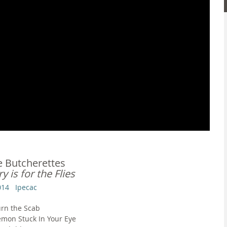
e Butcherettes
ry is for the Flies
014
Ipecac
rn the Scab
mon Stuck In Your Eye