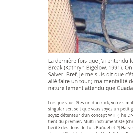
s
ê
t
e
s
La dernière fois que j’ai entendu 
i
Break (Kathryn Bigelow, 1991). On
c
Salver. Bref, je me suis dit que c’
allé faire un tour ; ma mentalité d
i
naturellement attendu que Guadal
Lorsque vous êtes un duo rock, votre simpl
singulariser, soit que vous soyez un petit 
soyez détenteur d’un concept WTF (The Dre
tient du premier. Multi-instrumentiste (chan
hérité des dons de Luis Buñuel et PJ Harve