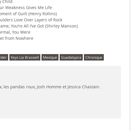
 Child
ur Weakness Gives Me Life
ment of Guilt (Henry Rollins)
ulders Love Over Layers of Rock
ame, You’re All I’ve Got (Shirley Manson)
rmal, You Were
et from Nowhere
nder
Keys Lia Braswell
Mexique
Guadalajara
Chronique
ux, les pandas roux, Josh Homme et Jessica Chastain.