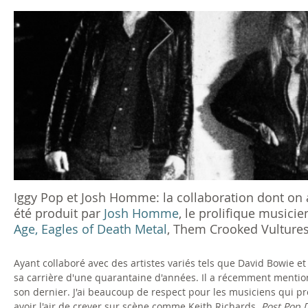
s
ê
t
e
s
i
c
Iggy Pop et Josh Homme: la collaboration dont on 
été produit par
Josh Homme
, le prolifique musicie
i
Age, Eagles of Death Metal
, Them Crooked Vultures 
Ayant collaboré avec des artistes variés tels que David Bowie et 
sa carrière d'une quarantaine d'années. Il a récemment menti
son dernier. J'ai beaucoup de respect pour les musiciens qui p
avoir l'air de crever sur scène comme Keith Richards.
Post Pop 