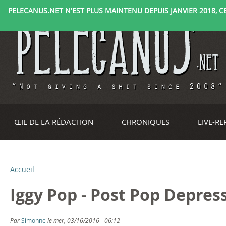
PELECANUS.NET N'EST PLUS MAINTENU DEPUIS JANVIER 2018, CE 
ŒIL DE LA RÉDACTION
CHRONIQUES
LIVE-R
Accueil
V
Iggy Pop - Post Pop Depress
o
u
Par
Simonne
le mer, 03/16/2016 - 06:12