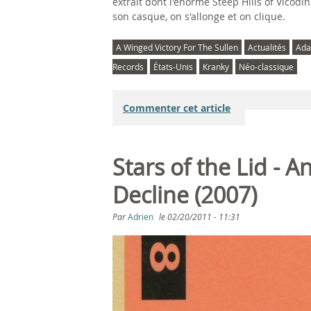
extrait dont l'énorme Steep Hills of Vicodin
son casque, on s'allonge et on clique.
A Winged Victory For The Sullen
Actualités
Ada
Records
États-Unis
Kranky
Néo-classique
Commenter cet article
Stars of the Lid - 
Decline (2007)
Par
Adrien
le
02/20/2011 - 11:31