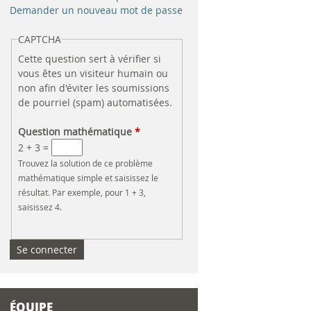
e
Demander un nouveau mot de passe
r
CAPTCHA
Cette question sert à vérifier si
c
vous êtes un visiteur humain ou
non afin d'éviter les soumissions
h
de pourriel (spam) automatisées.
e
Question mathématique
*
2 + 3 =
Trouvez la solution de ce problème
mathématique simple et saisissez le
résultat. Par exemple, pour 1 + 3,
saisissez 4.
ÉQUIPE