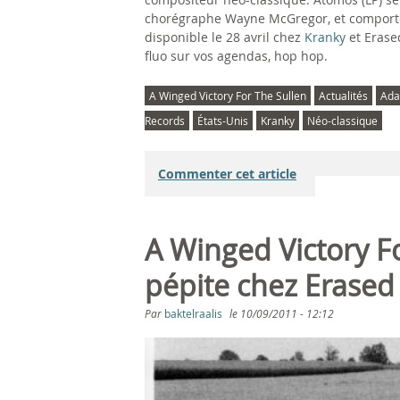
chorégraphe Wayne McGregor, et comporte
disponible le 28 avril chez
Kranky
et Erase
fluo sur vos agendas, hop hop.
A Winged Victory For The Sullen
Actualités
Ada
Records
États-Unis
Kranky
Néo-classique
Commenter cet article
A Winged Victory F
pépite chez Erased
Par
baktelraalis
le
10/09/2011 - 12:12