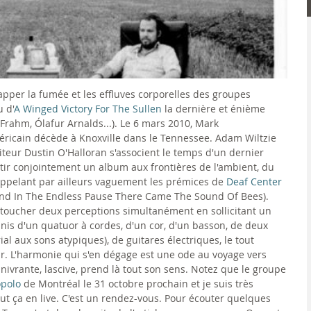
happer la fumée et les effluves corporelles des groupes
u d'
A Winged Victory For The Sullen
la dernière et énième
 Frahm, Ólafur Arnalds...). Le 6 mars 2010, Mark
éricain décède à Knoxville dans le Tennessee. Adam Wiltzie
siteur Dustin O'Halloran s'associent le temps d'un dernier
r conjointement un album aux frontières de l'ambient, du
appelant par ailleurs vaguement les prémices de
Deaf Center
nd In The Endless Pause There Came The Sound Of Bees).
de toucher deux perceptions simultanément en sollicitant un
is d'un quatuor à cordes, d'un cor, d'un basson, de deux
al aux sons atypiques), de guitares électriques, le tout
ur. L'harmonie qui s'en dégage est une ode au voyage vers
ivrante, lascive, prend là tout son sens. Notez que le groupe
opolo
de Montréal le 31 octobre prochain et je suis très
ut ça en live. C'est un rendez-vous. Pour écouter quelques