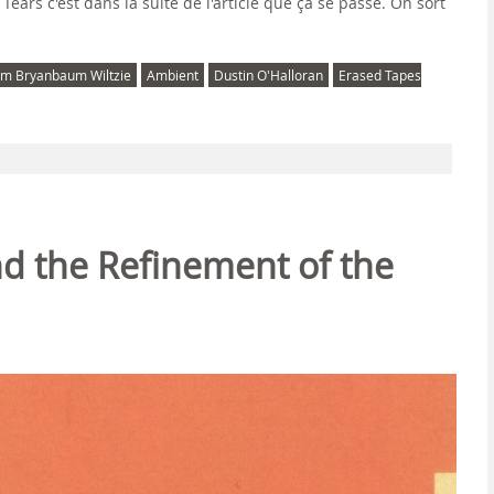
 Tears c'est dans la suite de l'article que ça se passe. On sort
m Bryanbaum Wiltzie
Ambient
Dustin O'Halloran
Erased Tapes
And the Refinement of the