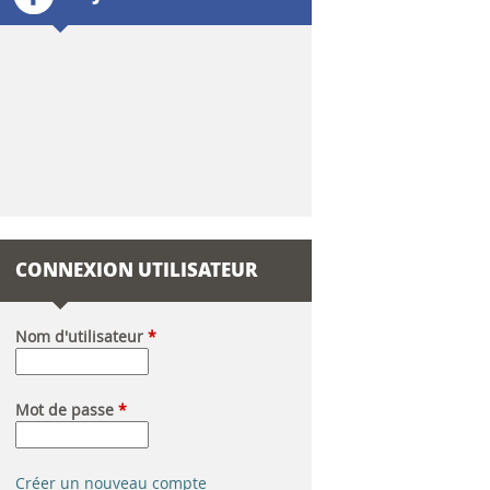
l
a
i
r
e
d
CONNEXION UTILISATEUR
e
r
Nom d'utilisateur
*
e
Mot de passe
*
c
h
Créer un nouveau compte