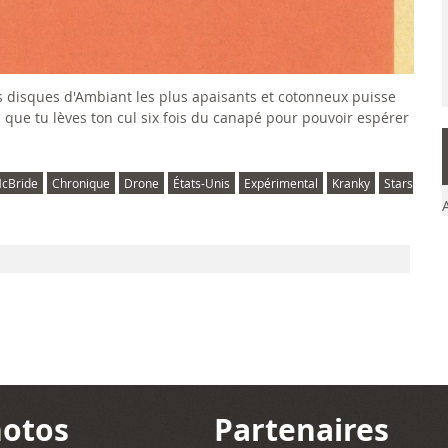
 disques d'Ambiant les plus apaisants et cotonneux puisse
c que tu lèves ton cul six fois du canapé pour pouvoir espérer
McBride
Chronique
Drone
États-Unis
Expérimental
Kranky
Stars
otos
Partenaires