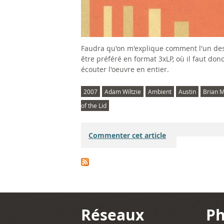
Faudra qu'on m'explique comment l'un des
être préféré en format 3xLP, où il faut don
écouter l'oeuvre en entier.
2007
Adam Wiltzie
Ambient
Austin
Brian 
of the Lid
Commenter cet article
Réseaux
Ph