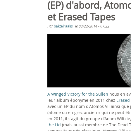
s
(EP) d'abord, Atomo
ê
et Erased Tapes
t
Par
baktelraalis
le
03/22/2014 - 07:22
e
s
i
c
i
A Winged Victory for the Sullen
nous en avi
leur album éponyme en 2011 chez
Erased
avec un EP du nom d'Atomos VII ainsi que
(atome ou en grec ancien « qui ne peut êtr
en 2011, il s'agit du groupe d'Adam Wiltz
the Lid
(mais aussi membre de The Dead Tex
compositeur néo-classique. Atomos (LP) ser