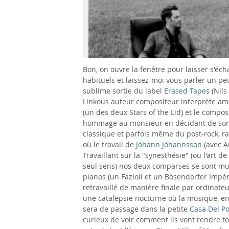
Bon, on ouvre la fenêtre pour laisser s'éc
habituels et laissez-moi vous parler un pe
sublime sortie du label
Erased Tapes
(Nils
Linkous auteur compositeur interprète am
(un des deux Stars of the Lid) et le compo
hommage au monsieur en décidant de sorti
classique et parfois même du post-rock, r
où le travail de
Jóhann Jóhannsson
(avec A
Travaillant sur la "synesthésie" (ou l'art 
seul sens) nos deux comparses se sont mun
pianos (un Fazioli et un Bösendorfer Impéri
retravaillé de manière finale par ordinate
une catalepsie nocturne où la musique, enn
sera de passage dans la petite
Casa Del P
curieux de voir comment ils vont rendre to