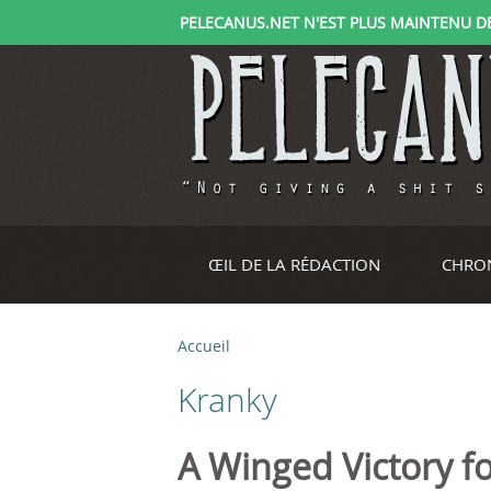
PELECANUS.NET N'EST PLUS MAINTENU DEPU
ŒIL DE LA RÉDACTION
CHRO
Accueil
V
Kranky
o
u
A Winged Victory fo