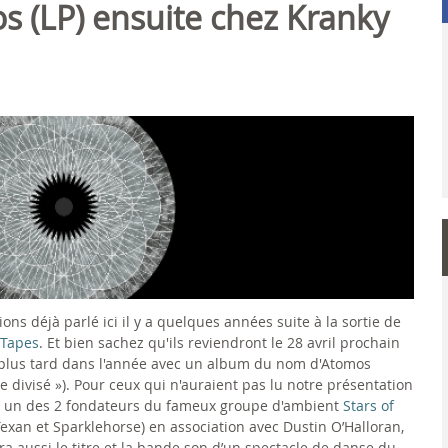
s (LP) ensuite chez Kranky
ons déjà parlé ici il y a quelques années suite à la sortie de
 Tapes
. Et bien sachez qu'ils reviendront le 28 avril prochain
 plus tard dans l'année avec un album du nom d'Atomos
e divisé »). Pour ceux qui n'auraient pas lu notre présentation
ie, un des 2 fondateurs du fameux groupe d'ambient
Stars of
an et Sparklehorse) en association avec Dustin O’Halloran,
a aussi le titre et la bande son d’un spectacle de danse du