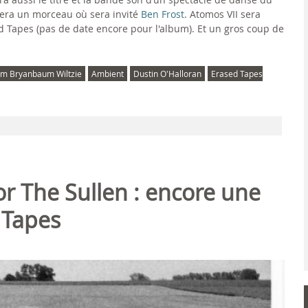
ra un morceau où sera invité
Ben Frost
. Atomos VII sera
d Tapes (pas de date encore pour l'album). Et un gros coup de
m Bryanbaum Wiltzie
Ambient
Dustin O'Halloran
Erased Tapes
or The Sullen : encore une
 Tapes