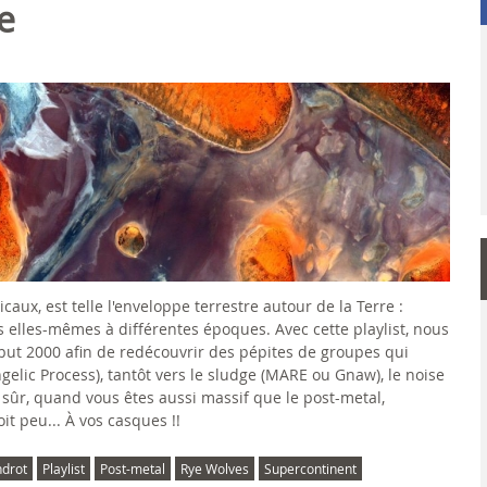
e
ux, est telle l'enveloppe terrestre autour de la Terre :
 elles-mêmes à différentes époques. Avec cette playlist, nous
but 2000 afin de redécouvrir des pépites de groupes qui
ngelic Process), tantôt vers le sludge (MARE ou Gnaw), le noise
sûr, quand vous êtes aussi massif que le post-metal,
it peu... À vos casques !!
drot
Playlist
Post-metal
Rye Wolves
Supercontinent