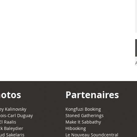
otos
Partenaires
y Kalinovsky
Kongfuzi Booking
ois-Carl Duguay
Stoned Gatherings
El Raalis
Make It Sabbathy
ck Baleydier
Hibooking
ud Sakelaris
Le Nouveau Soundcentral