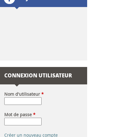
l
a
i
r
e
d
CONNEXION UTILISATEUR
e
r
Nom d'utilisateur
*
e
Mot de passe
*
c
h
Créer un nouveau compte