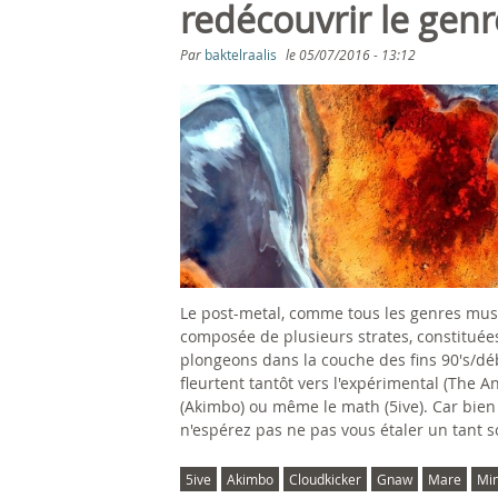
s
redécouvrir le genr
ê
Par
baktelraalis
le
05/07/2016 - 13:12
t
e
s
i
c
Le post-metal, comme tous les genres musica
i
composée de plusieurs strates, constituées
plongeons dans la couche des fins 90's/dé
fleurtent tantôt vers l'expérimental (The A
(Akimbo) ou même le math (5ive). Car bien 
n'espérez pas ne pas vous étaler un tant so
5ive
Akimbo
Cloudkicker
Gnaw
Mare
Min