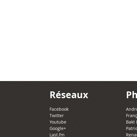
Réseaux
Ph
Facebook
Andre
Twitter
Franç
Youtube
Bakt 
Google+
Patri
Last.fm
Rena