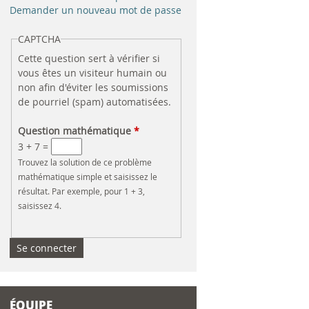
e
Demander un nouveau mot de passe
r
CAPTCHA
Cette question sert à vérifier si
c
vous êtes un visiteur humain ou
non afin d'éviter les soumissions
h
de pourriel (spam) automatisées.
e
Question mathématique
*
3 + 7 =
Trouvez la solution de ce problème
mathématique simple et saisissez le
résultat. Par exemple, pour 1 + 3,
saisissez 4.
ÉQUIPE