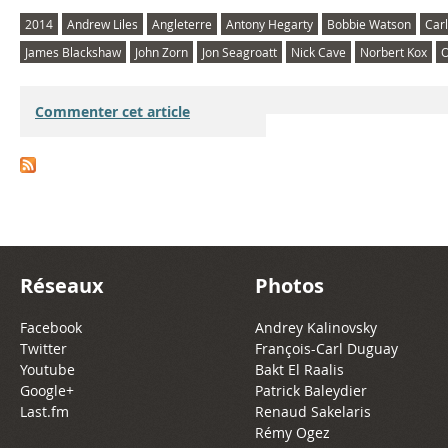
2014
Andrew Liles
Angleterre
Antony Hegarty
Bobbie Watson
Carl
James Blackshaw
John Zorn
Jon Seagroatt
Nick Cave
Norbert Kox
O
Commenter cet article
Réseaux
Photos
Facebook
Andrey Kalinovsky
Twitter
François-Carl Duguay
Youtube
Bakt El Raalis
Google+
Patrick Baleydier
Last.fm
Renaud Sakelaris
Rémy Ogez