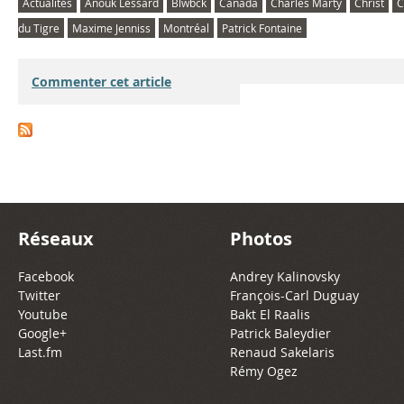
Actualités
Anouk Lessard
Blwbck
Canada
Charles Marty
Christ
C
du Tigre
Maxime Jenniss
Montréal
Patrick Fontaine
Commenter cet article
Réseaux
Photos
Facebook
Andrey Kalinovsky
Twitter
François-Carl Duguay
Youtube
Bakt El Raalis
Google+
Patrick Baleydier
Last.fm
Renaud Sakelaris
Rémy Ogez