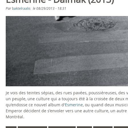
s
Par
baktelraalis
le
08/29/2013 - 18:31
ê
t
e
s
i
c
i
Je vois des teintes sépias, des rues pavées, poussiéreuses, des
un peuple, une culture qui a toujours été à la croisée de deux 
qu'endosse ce nouvel album d'
Esmerine
, ou quand deux musici
Emperor décident de s'envoler vers une autre culture, un autre 
Montréal.