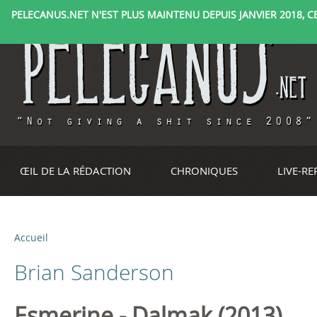
PELECANUS.NET N'EST PLUS MAINTENU DEPUIS JANVIER 2018, CE 
ŒIL DE LA RÉDACTION
CHRONIQUES
LIVE-R
Accueil
V
Brian Sanderson
o
u
Esmerine - Dalmak (2013)