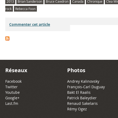
2013
Brian Sanderson
Bruce Cawdron
Canada
Chronique
Clea Mi
rock
Rebecca Foon
Commenter cet article
Réseaux
Photos
Facebook
Andrey Kalinovsky
Twitter
François-Carl Duguay
Youtube
Bakt El Raalis
Google+
Patrick Baleydier
Last.fm
Renaud Sakelaris
Rémy Ogez