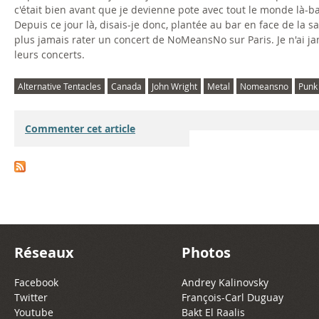
n
J
y
v
c'était bien avant que je devienne pote avec tout le monde là-bas
Depuis ce jour là, disais-je donc, plantée au bar en face de la
s
u
a
e
plus jamais rater un concert de NoMeansNo sur Paris. Je n'ai ja
leurs concerts.
n
b
r
@
Alternative Tentacles
Canada
John Wright
Metal
Nomeansno
Punk
o
i
d
P
-
l
(
o
Commenter cet article
T
a
l
i
h
t
i
n
e
i
v
t
R
o
e
E
Réseaux
Photos
i
n
@
p
Facebook
Andrey Kalinovsky
Twitter
François-Carl Duguay
v
(
P
h
Youtube
Bakt El Raalis