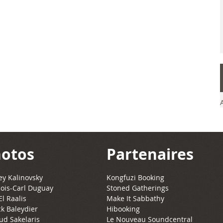
otos
Partenaires
y Kalinovsky
Kongfuzi Booking
ois-Carl Duguay
Stoned Gatherings
El Raalis
Make It Sabbathy
ck Baleydier
Hibooking
ud Sakelaris
Le Nouveau Soundcentral