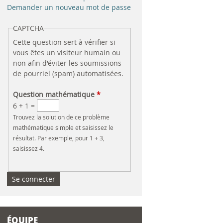
e
Demander un nouveau mot de passe
r
CAPTCHA
Cette question sert à vérifier si
c
vous êtes un visiteur humain ou
non afin d'éviter les soumissions
h
de pourriel (spam) automatisées.
e
Question mathématique
*
6 + 1 =
Trouvez la solution de ce problème
mathématique simple et saisissez le
résultat. Par exemple, pour 1 + 3,
saisissez 4.
ÉQUIPE