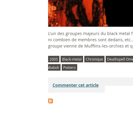
L'un des groupes majeurs du black metal fra
ni combien de membres sont dedans, etc...
groupe vienne de Mufflins-les-orchies et q
2005
Black-metal
Chronique
Deathspell Om
diaboli
Poitiers
Commenter cet article