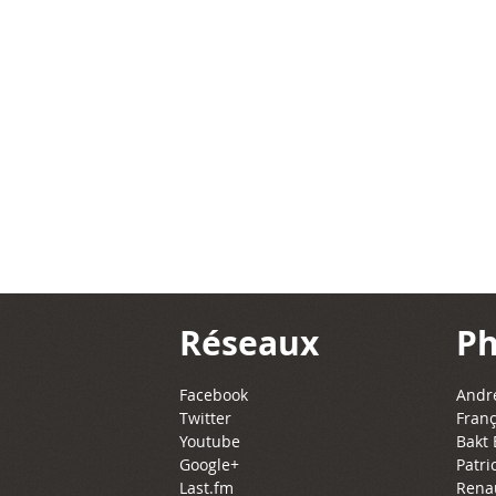
Réseaux
Ph
Facebook
Andre
Twitter
Franç
Youtube
Bakt 
Google+
Patri
Last.fm
Rena