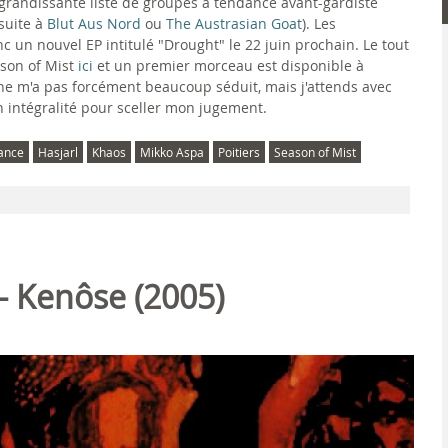
 grandissante liste de groupes à tendance avant-gardiste
suite à
Blut Aus Nord
ou
The Austrasian Goat
). Les
c un nouvel EP intitulé "Drought" le 22 juin prochain. Le tout
son of Mist
ici
et un premier morceau est disponible à
ça ne m'a pas forcément beaucoup séduit, mais j'attends avec
n intégralité pour sceller mon jugement.
ance
Hasjarl
Khaos
Mikko Aspa
Poitiers
Season of Mist
- Kenôse (2005)