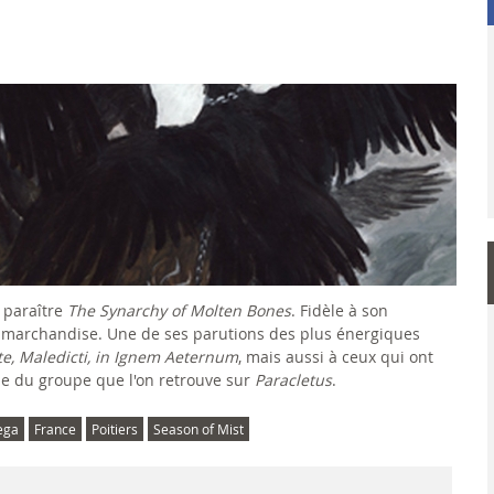
 paraître
The Synarchy of Molten Bones
. Fidèle à son
la marchandise. Une de ses parutions des plus énergiques
Ite, Maledicti, in Ignem Aeternum
, mais aussi à ceux qui ont
e du groupe que l'on retrouve sur
Paracletus
.
ega
France
Poitiers
Season of Mist