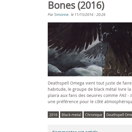
s
Bones (2016)
ê
Par
Simonne
le
11/15/2016 - 20:26
t
e
s
i
c
Deathspell Omega vient tout juste de faire
i
habitude, le groupe de black métal livre 
plaira aux fans des oeuvres comme
FAS - 
une préférence pour le côté atmosphériqu
2016
Black-metal
Chronique
Deathspell Om