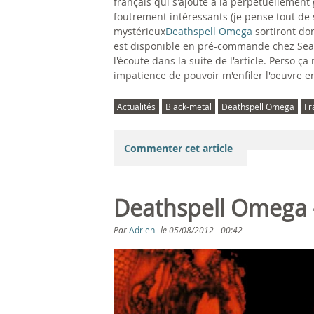
français qui s'ajoute à la perpetuellement
foutrement intéressants (je pense tout de 
mystérieux
Deathspell Omega
sortiront don
est disponible en pré-commande chez Sea
l'écoute dans la suite de l'article. Perso 
impatience de pouvoir m'enfiler l'oeuvre e
Actualités
Black-metal
Deathspell Omega
Fr
Commenter cet article
Deathspell Omega 
Par
Adrien
le
05/08/2012 - 00:42