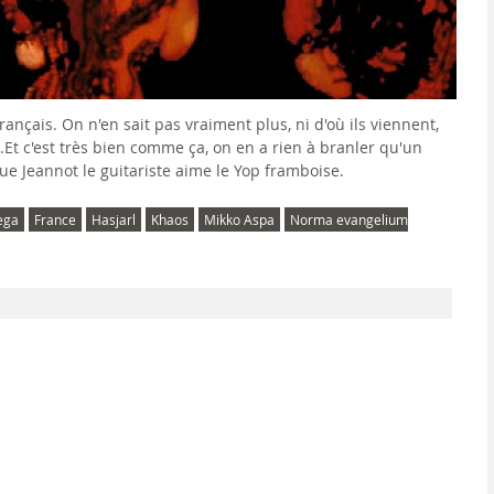
nçais. On n'en sait pas vraiment plus, ni d'où ils viennent,
Et c'est très bien comme ça, on en a rien à branler qu'un
ue Jeannot le guitariste aime le Yop framboise.
ega
France
Hasjarl
Khaos
Mikko Aspa
Norma evangelium