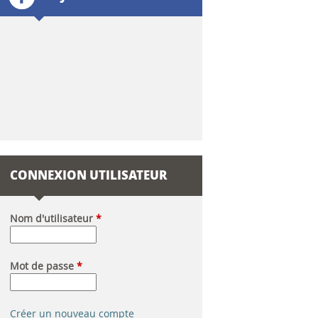
l
a
i
r
e
d
CONNEXION UTILISATEUR
e
r
Nom d'utilisateur
*
e
Mot de passe
*
c
h
Créer un nouveau compte