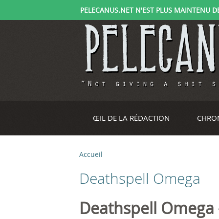
PELECANUS.NET N'EST PLUS MAINTENU DEPU
ŒIL DE LA RÉDACTION
CHRO
Accueil
V
Deathspell Omega
o
u
Deathspell Omega 