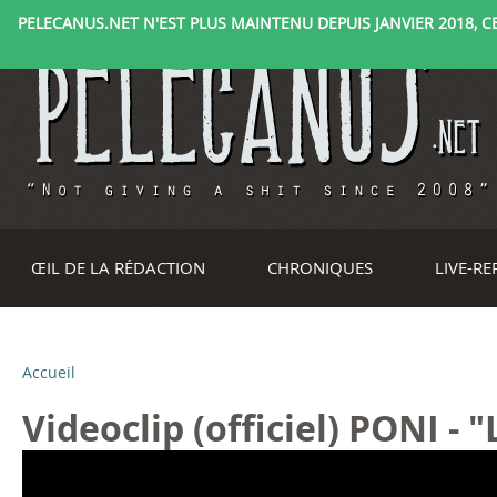
PELECANUS.NET N'EST PLUS MAINTENU DEPUIS JANVIER 2018, CE 
ŒIL DE LA RÉDACTION
CHRONIQUES
LIVE-R
Accueil
V
Videoclip (officiel) PONI - "
o
V
V
V
V
V
V
V
V
V
V
V
V
V
V
V
V
V
V
V
V
u