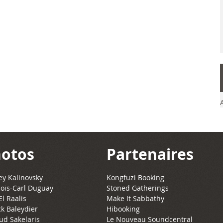
otos
Partenaires
y Kalinovsky
Kongfuzi Booking
ois-Carl Duguay
Stoned Gatherings
El Raalis
Make It Sabbathy
ck Baleydier
Hibooking
ud Sakelaris
Le Nouveau Soundcentral