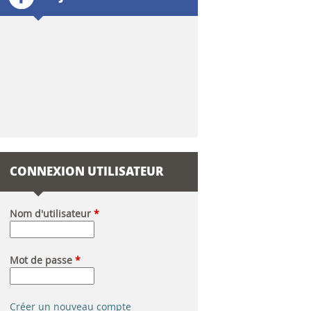
l
a
i
r
e
d
CONNEXION UTILISATEUR
e
r
Nom d'utilisateur
*
e
Mot de passe
*
c
h
Créer un nouveau compte