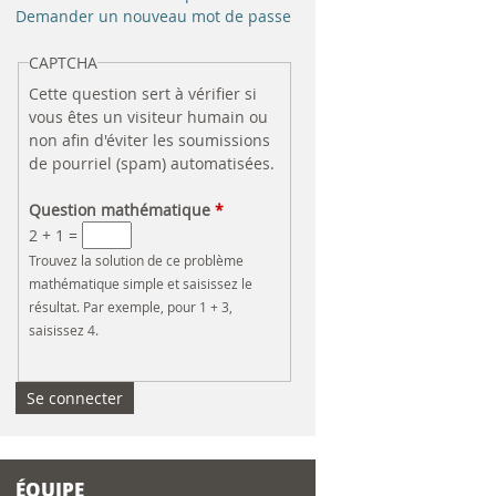
e
Demander un nouveau mot de passe
r
CAPTCHA
Cette question sert à vérifier si
c
vous êtes un visiteur humain ou
non afin d'éviter les soumissions
h
de pourriel (spam) automatisées.
e
Question mathématique
*
2 + 1 =
Trouvez la solution de ce problème
mathématique simple et saisissez le
résultat. Par exemple, pour 1 + 3,
saisissez 4.
ÉQUIPE