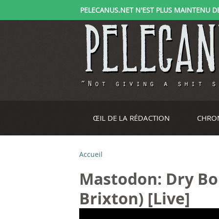
PELECANUS.NET N'EST PLUS MAINTENU DEPU
ŒIL DE LA RÉDACTION
CHRO
Accueil
V
Mastodon: Dry Bon
o
Brixton) [Live]
u
M
M
M
M
M
M
M
M
M
M
M
M
M
M
M
M
M
M
M
M