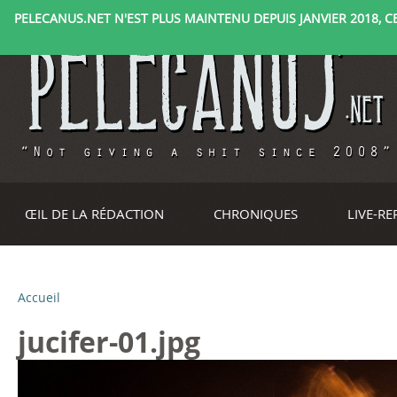
PELECANUS.NET N'EST PLUS MAINTENU DEPUIS JANVIER 2018, CE 
ŒIL DE LA RÉDACTION
CHRONIQUES
LIVE-R
Accueil
V
jucifer-01.jpg
o
u