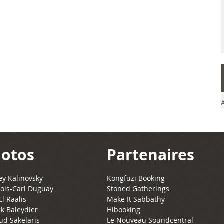
otos
Partenaires
y Kalinovsky
Kongfuzi Booking
ois-Carl Duguay
Stoned Gatherings
El Raalis
Make It Sabbathy
ck Baleydier
Hibooking
ud Sakelaris
Le Nouveau Soundcentral