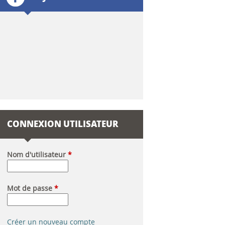
l
a
i
r
e
d
CONNEXION UTILISATEUR
e
r
Nom d'utilisateur
*
e
Mot de passe
*
c
h
Créer un nouveau compte