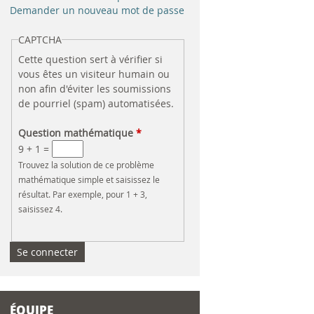
e
Demander un nouveau mot de passe
r
CAPTCHA
Cette question sert à vérifier si
c
vous êtes un visiteur humain ou
non afin d'éviter les soumissions
h
de pourriel (spam) automatisées.
e
Question mathématique
*
9 + 1 =
Trouvez la solution de ce problème
mathématique simple et saisissez le
résultat. Par exemple, pour 1 + 3,
saisissez 4.
ÉQUIPE