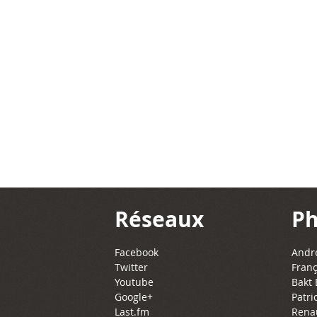
Réseaux
Ph
Facebook
Andre
Twitter
Franç
Youtube
Bakt 
Google+
Patri
Last.fm
Rena