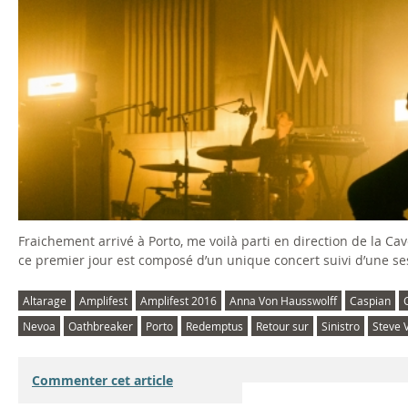
o
p
e
-
T
h
Fraichement arrivé à Porto, me voilà parti en direction de la C
e
ce premier jour est composé d’un unique concert suivi d’une s
M
Altarage
Amplifest
Amplifest 2016
Anna Von Hausswolff
Caspian
o
Nevoa
Oathbreaker
Porto
Redemptus
Retour sur
Sinistro
Steve V
v
Commenter cet article
i