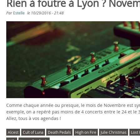
Rien à foutre à Lyon ? Nove
Par
Estelle
le
10/29/2016 - 21:48
Comme chaque année ou presque, le mois de Novembre est synon
exemple, on a repéré pas moins de 4 concerts entre le 24 et le
Allez, tous à vos agendas !
Alcest
Cult of Luna
Death Pedals
High on Fire
Julie Christmas
Lost 