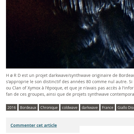
H ø R D est un projet darkwave/synthwave originaire de Bordea
s'approprie le son distinctif des années 80 comme nul autre. Si q
ou Clan of Xymox à l'époque, et que je n'avais pas accès à l'inf
fan de ces groupes, ainsi que de projets synthwave contemporain
2016
Bordeaux
Chronique
coldwave
darkwave
France
Giallo Di
Commenter cet article