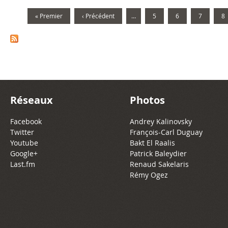
« Premier
‹ Précédent
…
5
6
7
8
Réseaux
Photos
Facebook
Andrey Kalinovsky
Twitter
François-Carl Duguay
Youtube
Bakt El Raalis
Google+
Patrick Baleydier
Last.fm
Renaud Sakelaris
Rémy Ogez