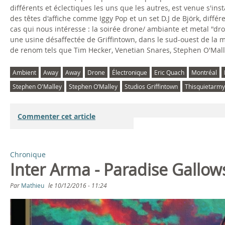
différents et éclectiques les uns que les autres, est venue s'in
des têtes d'affiche comme Iggy Pop et un set D.J de Björk, diff
cas qui nous intéresse : la soirée drone/ ambiante et metal "dr
une usine désaffectée de Griffintown, dans le sud-ouest de la 
de renom tels que Tim Hecker, Venetian Snares, Stephen O'Malle
Ambient
Away
Away
Drone
Électronique
Eric Quach
Montréal
Stephen O'Malley
Stephen O’Malley
Studios Griffintown
Thisquietarmy
Commenter cet article
Chronique
Inter Arma - Paradise Gallow
Par
Mathieu
le
10/12/2016 - 11:24