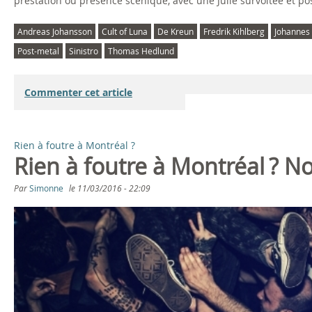
prestation ou présence scénique, avec une Julie survoltée et p
Andreas Johansson
Cult of Luna
De Kreun
Fredrik Kihlberg
Johannes
Post-metal
Sinistro
Thomas Hedlund
Commenter cet article
Rien à foutre à Montréal ?
Rien à foutre à Montréal ? 
Par
Simonne
le
11/03/2016 - 22:09