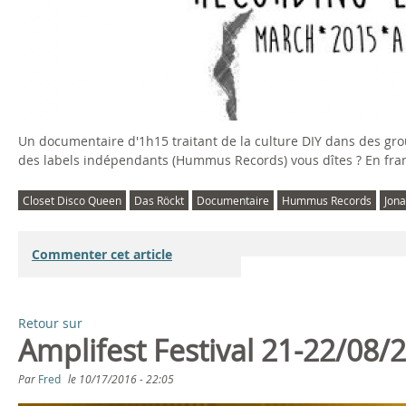
e
c
o
r
Un documentaire d'1h15 traitant de la culture DIY dans des group
d
des labels indépendants (Hummus Records) vous dîtes ? En fran
i
Closet Disco Queen
Das Röckt
Documentaire
Hummus Records
Jona
n
Commenter cet article
g
E
Retour sur
Amplifest Festival 21-22/08/
u
Par
Fred
le
10/17/2016 - 22:05
r