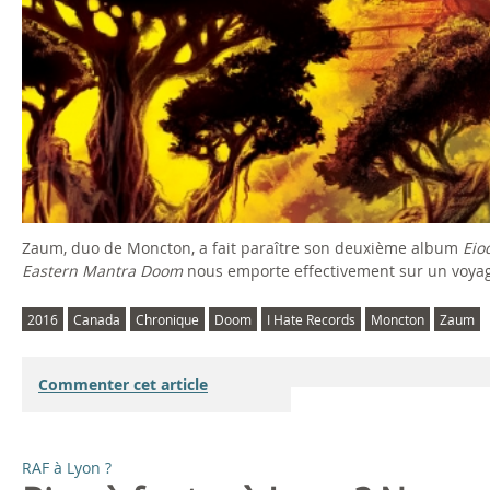
Zaum, duo de Moncton, a fait paraître son deuxième album
Eio
Eastern Mantra Doom
nous emporte effectivement sur un voyage
2016
Canada
Chronique
Doom
I Hate Records
Moncton
Zaum
Commenter cet article
RAF à Lyon ?