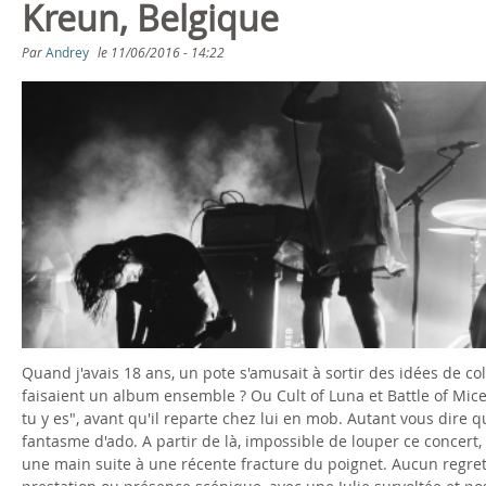
Kreun, Belgique
g
Par
Andrey
le
11/06/2016 - 14:22
e
s
Quand j'avais 18 ans, un pote s'amusait à sortir des idées de co
faisaient un album ensemble ? Ou Cult of Luna et Battle of Mice 
tu y es", avant qu'il reparte chez lui en mob. Autant vous dire qu
fantasme d'ado. A partir de là, impossible de louper ce concer
une main suite à une récente fracture du poignet. Aucun regret