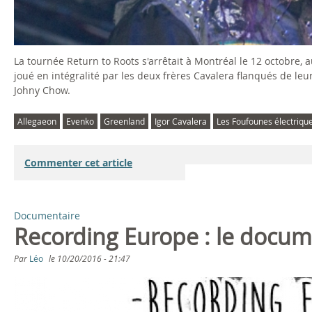
La tournée Return to Roots s'arrêtait à Montréal le 12 octobre
joué en intégralité par les deux frères Cavalera flanqués de leu
Johny Chow.
Allegaeon
Evenko
Greenland
Igor Cavalera
Les Foufounes électriqu
Commenter cet article
Documentaire
Recording Europe : le docum
Par
Léo
le
10/20/2016 - 21:47
R