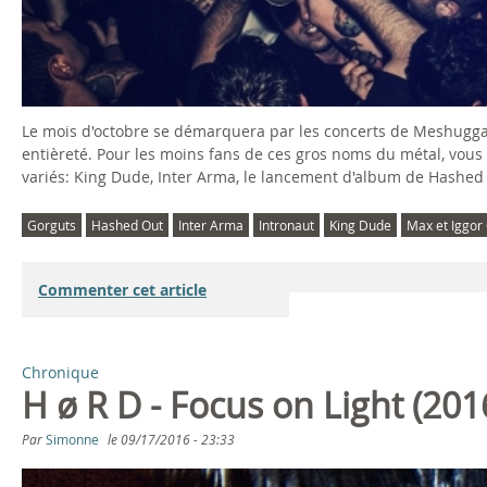
Le mois d'octobre se démarquera par les concerts de Meshuggah
entièreté. Pour les moins fans de ces gros noms du métal, vous
variés: King Dude, Inter Arma, le lancement d'album de Hashed 
Gorguts
Hashed Out
Inter Arma
Intronaut
King Dude
Max et Iggor
Commenter cet article
Chronique
H ø R D - Focus on Light (201
Par
Simonne
le
09/17/2016 - 23:33