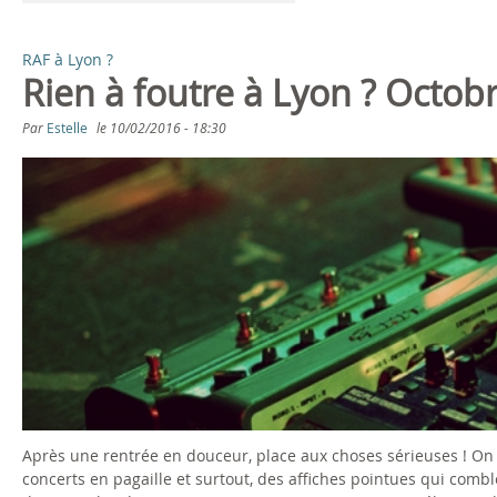
RAF à Lyon ?
Rien à foutre à Lyon ? Octob
Par
Estelle
le
10/02/2016 - 18:30
Après une rentrée en douceur, place aux choses sérieuses ! On v
concerts en pagaille et surtout, des affiches pointues qui com