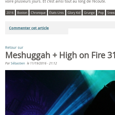
voire plusieurs jours. Et c'est ainsi tout au long de l'écoute.
2016
Boston
Chronique
États-Unis
Glory Kid
Grunge
Pop
Snee
Commenter cet article
Retour sur
Meshuggah + High on Fire 3
Par
Sébastien
le
11/19/2016 - 21:12