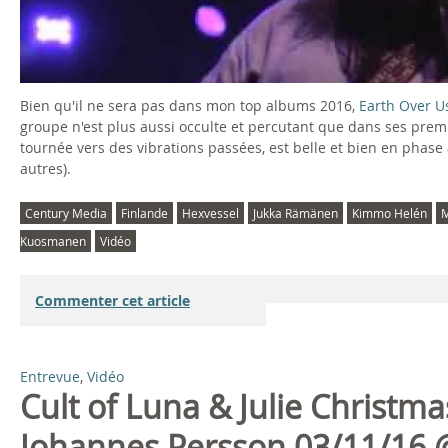
X
V
E
Bien qu'il ne sera pas dans mon top albums 2016,
Earth Over U
S
groupe n'est plus aussi occulte et percutant que dans ses premiè
tournée vers des vibrations passées, est belle et bien en phase a
S
autres).
E
Century Media
Finlande
Hexvessel
Jukka Rämänen
Kimmo Helén
M
Kuosmanen
Vidéo
L
–
Commenter cet article
L
i
Entrevue
,
Vidéo
Cult of Luna & Julie Christma
v
Johannes Persson 03/11/16 