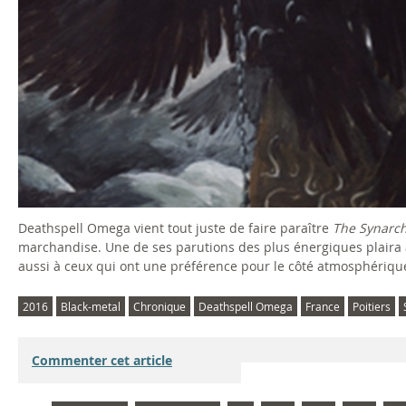
Deathspell Omega vient tout juste de faire paraître
The Synarch
marchandise. Une de ses parutions des plus énergiques plair
aussi à ceux qui ont une préférence pour le côté atmosphériqu
2016
Black-metal
Chronique
Deathspell Omega
France
Poitiers
Commenter cet article