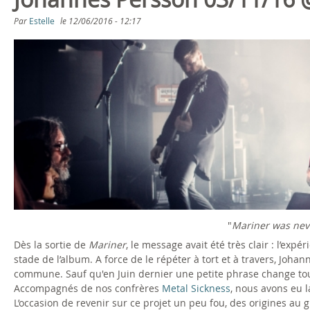
e
Par
Estelle
le
12/06/2016 - 12:17
a
t
M
e
n
u
o
"
Mariner was neve
J
Dès la sortie de
Mariner
, le message avait été très clair : l’exp
stade de l’album. A force de le répéter à tort et à travers, Joha
u
commune. Sauf qu'en Juin dernier une petite phrase change tou
Accompagnés de nos confrères
Metal Sickness
, nous avons eu 
o
L’occasion de revenir sur ce projet un peu fou, des origines au