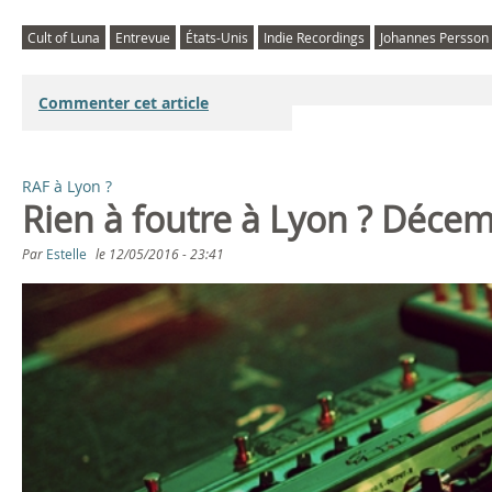
d
Cult of Luna
Entrevue
États-Unis
Indie Recordings
Johannes Persson
a
Commenter cet article
r
a
RAF à Lyon ?
Rien à foutre à Lyon ? Déce
g
Par
Estelle
le
12/05/2016 - 23:41
i
s
F
e
s