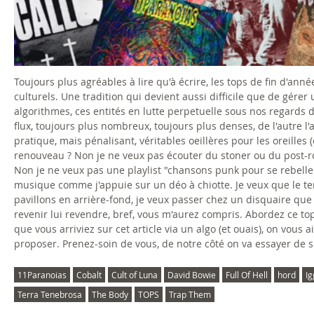
Toujours plus agréables à lire qu'à écrire, les tops de fin d'an
culturels. Une tradition qui devient aussi difficile que de gére
algorithmes, ces entités en lutte perpetuelle sous nos regards d
flux, toujours plus nombreux, toujours plus denses, de l'autre l'a
pratique, mais pénalisant, véritables oeillères pour les oreilles
renouveau ? Non je ne veux pas écouter du stoner ou du post-ro
Non je ne veux pas une playlist "chansons punk pour se rebeller
musique comme j'appuie sur un déo à chiotte. Je veux que le te
pavillons en arrière-fond, je veux passer chez un disquaire que 
revenir lui revendre, bref, vous m'aurez compris. Abordez ce top
que vous arriviez sur cet article via un algo (et ouais), on vous 
proposer. Prenez-soin de vous, de notre côté on va essayer de s
11Paranoias
Cobalt
Cult of Luna
David Bowie
Full Of Hell
hord
Ig
Terra Tenebrosa
The Body
TOPS
Trap Them