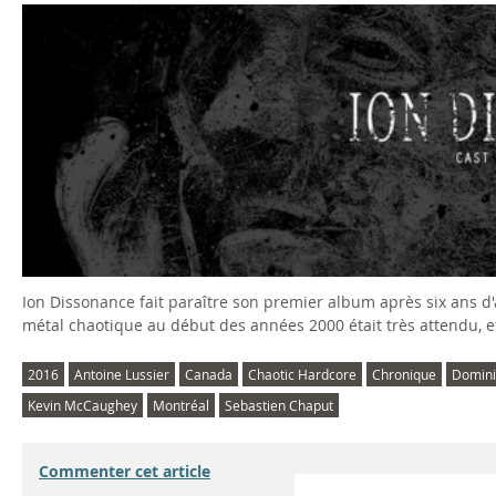
Ion Dissonance fait paraître son premier album après six ans d'
métal chaotique au début des années 2000 était très attendu, et
2016
Antoine Lussier
Canada
Chaotic Hardcore
Chronique
Domini
Kevin McCaughey
Montréal
Sebastien Chaput
Commenter cet article