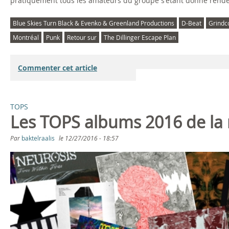
pratiquement tous les amateurs du groupe s'étant donné rende
Blue Skies Turn Black & Evenko & Greenland Productions
D-Beat
Grindc
Montréal
Punk
Retour sur
The Dillinger Escape Plan
Commenter cet article
TOPS
Les TOPS albums 2016 de la 
Par
baktelraalis
le
12/27/2016 - 18:57