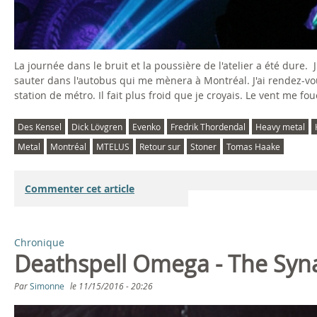
La journée dans le bruit et la poussière de l'atelier a été dure
sauter dans l'autobus qui me mènera à Montréal. J'ai rendez-vo
station de métro. Il fait plus froid que je croyais. Le vent me fo
Des Kensel
Dick Lövgren
Evenko
Fredrik Thordendal
Heavy metal
Metal
Montréal
MTELUS
Retour sur
Stoner
Tomas Haake
Commenter cet article
Chronique
Deathspell Omega - The Syna
Par
Simonne
le
11/15/2016 - 20:26