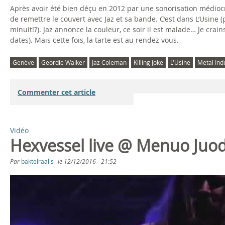
Après avoir été bien déçu en 2012 par une sonorisation médiocre 
de remettre le couvert avec Jaz et sa bande. C’est dans L’Usine (p
minuit!?). Jaz annonce la couleur, ce soir il est malade… Je crai
dates). Mais cette fois, la tarte est au rendez vous.
Genève
Geordie Walker
Jaz Coleman
Killing Joke
L'Usine
Metal Indu
Commenter cet article
Vidéo
Hexvessel live @ Menuo Juod
Par
baktelraalis
le
12/12/2016 - 21:52
H
E