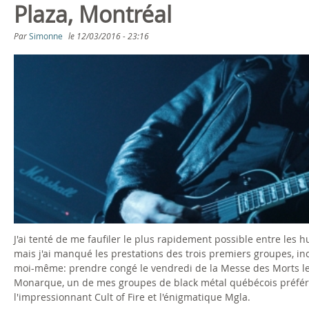
Plaza, Montréal
Par
Simonne
le
12/03/2016 - 23:16
J'ai tenté de me faufiler le plus rapidement possible entre les 
mais j'ai manqué les prestations des trois premiers groupes, 
moi-même: prendre congé le vendredi de la Messe des Morts le
Monarque, un de mes groupes de black métal québécois préférés.
l'impressionnant Cult of Fire et l'énigmatique Mgla.