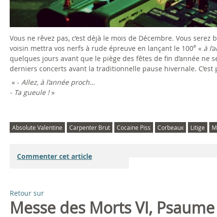
t
i
Vous ne rêvez pas, c’est déjà le mois de Décembre. Vous serez b
v
e
voisin mettra vos nerfs à rude épreuve en lançant le 100
«
à l’
quelques jours avant que le piège des fêtes de fin d’année ne se
a
derniers concerts avant la traditionnelle pause hivernale. C’est
l
« -
Allez, à l’année proch…
- Ta gueule !
»
2
0
Absolute Valentine
Carpenter Brut
Cocaine Piss
Corbeaux
Litige
M
1
Commenter cet article
6
Retour sur
Messe des Morts VI, Psaume I