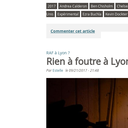
2017
Andrea Calderon
Ben Chisholm
Chelse
Unis
Expérimental
Ezra Buchla
Kevin Dockter
Commenter cet article
RAF à Lyon ?
Rien à foutre à Ly
Par
Estelle
le
09/21/2017 - 21:48