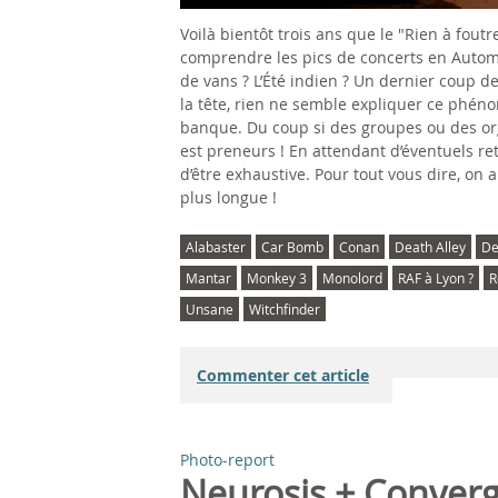
Voilà bientôt trois ans que le "Rien à foutr
comprendre les pics de concerts en Automne.
de vans ? L’Été indien ? Un dernier coup de
la tête, rien ne semble expliquer ce phén
banque. Du coup si des groupes ou des org
est preneurs ! En attendant d’éventuels ret
d’être exhaustive. Pour tout vous dire, on 
plus longue !
Alabaster
Car Bomb
Conan
Death Alley
De
Mantar
Monkey 3
Monolord
RAF à Lyon ?
R
Unsane
Witchfinder
Commenter cet article
Photo-report
Neurosis + Conver