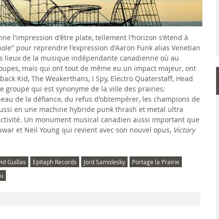
nne l'impression d'être plate, tellement l'horizon s'étend à
thole" pour reprendre l'expression d'Aaron Funk alias Venetian
ts lieux de la musique indépendante canadienne où au
groupes, mais qui ont tout de même eu un impact majeur, ont
ck Kid, The Weakerthans, I Spy, Electro Quaterstaff, Head
le groupe qui est synonyme de la ville des prairies:
eau de la défiance, du refus d'obtempérer, les champions de
 aussi en une machine hybride punk thrash et metal ultra
activité. Un monument musical canadien aussi important que
war et Neil Young qui revient avec son nouvel opus,
Victory
id Guillas
Epitaph Records
Jord Samolesky
Portage la Prairie
ki