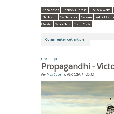
Appalaches
Cannabis Corpse
Chelsea Wolfe
Nailbomb
No Negative
Noisem
RAF à Montré
Murder
WhiteNails
Youth Code
Commenter cet article
Chronique
Propagandhi - Victo
Par
Max Cayer
le
09/29/2017 - 20:52