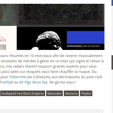
 jours résumés en 10 morceaux afin de revenir musicalement
 ensevelis de merdes à gérer en ce mois qui signe le retour à
ucis, nos radars étaient toujours grands ouverts pour vous
les plus sales sur lesquels vous faire chauffer la nuque. Du
k pour
Fotocrime
(ex-Coliseum), aux déclinaisons du post-rock
'
Unfold
ou
All Pigs Must Die
. Ré-ga-lez-vous !
Godspeed You! Black Emperor
Mastodon
Nesseria
Playlist