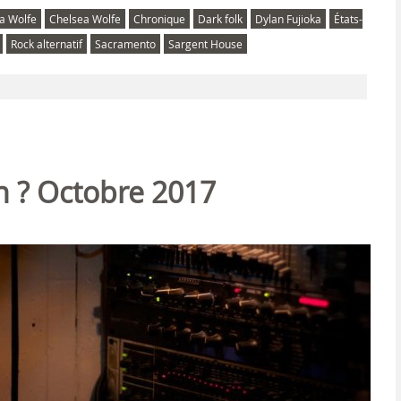
a Wolfe
Chelsea Wolfe
Chronique
Dark folk
Dylan Fujioka
États-
Rock alternatif
Sacramento
Sargent House
on ? Octobre 2017