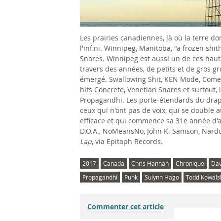
Les prairies canadiennes, là où la terre do
l'infini. Winnipeg, Manitoba, "a frozen shi
Snares. Winnipeg est aussi un de ces hau
travers des années, de petits et de gros 
émergé. Swallowing Shit, KEN Mode, Comeba
hits Concrete, Venetian Snares et surtout, 
Propagandhi. Les porte-étendards du drap
ceux qui n'ont pas de voix, qui se double
efficace et qui commence sa 31e année d'
D.O.A., NoMeansNo, John K. Samson, Nardu
Lap
, via Epitaph Records.
2017
Canada
Chris Hannah
Chronique
Dav
Propagandhi
Punk
Sulynn Hago
Todd Kowals
Commenter cet article