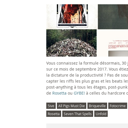
g
e
s
Vous connaissez la formule désormais, 30
sur ce mois de septembre 2017. Vous étiez
la dictature de la productivité ? Pas de so
capter les riffs les plus gras et les beats 
post-anything à tous les étages, post-pun
de
Rosetta
ou
GYBE!
à celles du hardcore d
5ive
All Pigs Must Die
Briqueville
Fotocrime
Rosetta
Seven That Spells
Unfold