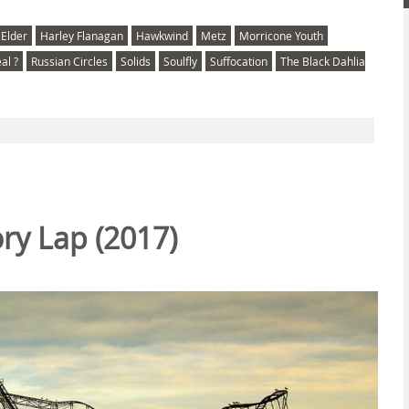
Elder
Harley Flanagan
Hawkwind
Metz
Morricone Youth
al ?
Russian Circles
Solids
Soulfly
Suffocation
The Black Dahlia
ry Lap (2017)