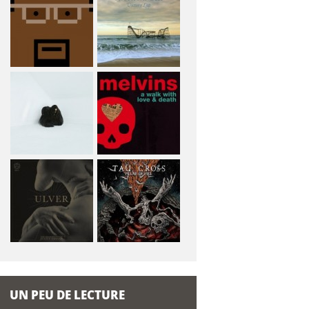
e
r
c
h
e
UN PEU DE LECTURE