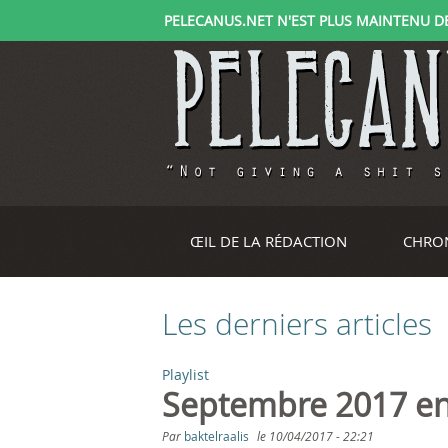
PELECANUS.NET N'EST PLUS MAINTENU DEPU
ŒIL DE LA RÉDACTION
CHRO
Les derniers articles
Playlist
P
Septembre 2017 e
a
Par
baktelraalis
le
10/04/2017 - 22:21