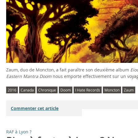
Zaum, duo de Moncton, a fait paraître son deuxième album
Eio
Eastern Mantra Doom
nous emporte effectivement sur un voyage
2016
Canada
Chronique
Doom
I Hate Records
Moncton
Zaum
Commenter cet article
RAF à Lyon ?