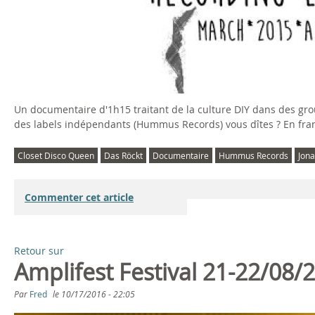
e
c
o
r
Un documentaire d'1h15 traitant de la culture DIY dans des group
d
des labels indépendants (Hummus Records) vous dîtes ? En fran
i
Closet Disco Queen
Das Röckt
Documentaire
Hummus Records
Jona
n
Commenter cet article
g
E
Retour sur
Amplifest Festival 21-22/08/
u
Par
Fred
le
10/17/2016 - 22:05
r