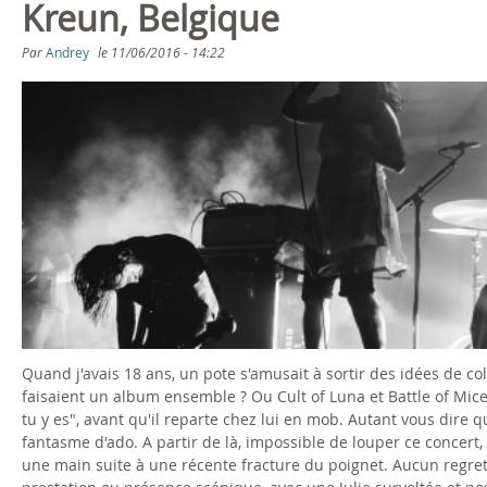
Kreun, Belgique
g
Par
Andrey
le
11/06/2016 - 14:22
e
s
Quand j'avais 18 ans, un pote s'amusait à sortir des idées de co
faisaient un album ensemble ? Ou Cult of Luna et Battle of Mice 
tu y es", avant qu'il reparte chez lui en mob. Autant vous dire qu
fantasme d'ado. A partir de là, impossible de louper ce concer
une main suite à une récente fracture du poignet. Aucun regret