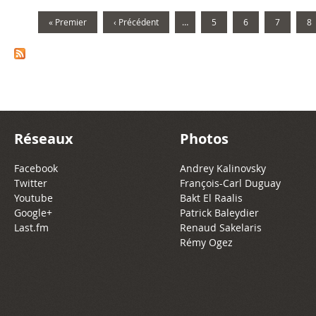
« Premier
‹ Précédent
…
5
6
7
8
Réseaux
Photos
Facebook
Andrey Kalinovsky
Twitter
François-Carl Duguay
Youtube
Bakt El Raalis
Google+
Patrick Baleydier
Last.fm
Renaud Sakelaris
Rémy Ogez