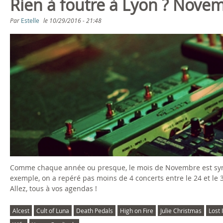
Rien à foutre à Lyon ? Nove
Par
Estelle
le
10/29/2016 - 21:48
Comme chaque année ou presque, le mois de Novembre est synon
exemple, on a repéré pas moins de 4 concerts entre le 24 et le
Allez, tous à vos agendas !
Alcest
Cult of Luna
Death Pedals
High on Fire
Julie Christmas
Lost 