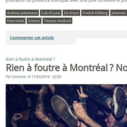
prestation ou présence scénique, avec une Julie survoltée et p
Andreas Johansson
Cult of Luna
De Kreun
Fredrik Kihlberg
Johannes
Post-metal
Sinistro
Thomas Hedlund
Commenter cet article
Rien à foutre à Montréal ?
Rien à foutre à Montréal ? 
Par
Simonne
le
11/03/2016 - 22:09