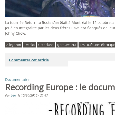
La tournée Return to Roots s'arrêtait à Montréal le 12 octobre
joué en intégralité par les deux frères Cavalera flanqués de leu
Johny Chow.
Allegaeon
Evenko
Greenland
Igor Cavalera
Les Foufounes électriqu
Commenter cet article
Documentaire
Recording Europe : le docum
Par
Léo
le
10/20/2016 - 21:47
R