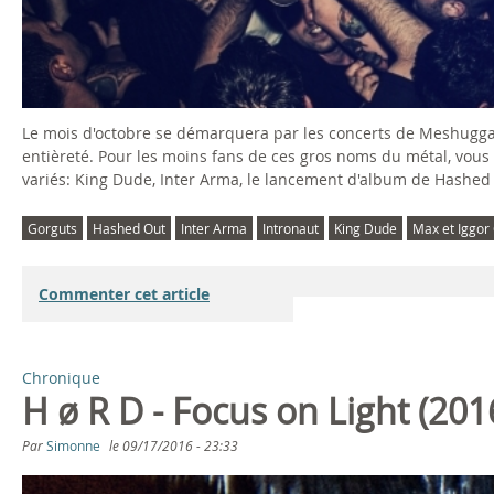
Le mois d'octobre se démarquera par les concerts de Meshuggah
entièreté. Pour les moins fans de ces gros noms du métal, vous
variés: King Dude, Inter Arma, le lancement d'album de Hashed 
Gorguts
Hashed Out
Inter Arma
Intronaut
King Dude
Max et Iggor
Commenter cet article
Chronique
H ø R D - Focus on Light (201
Par
Simonne
le
09/17/2016 - 23:33