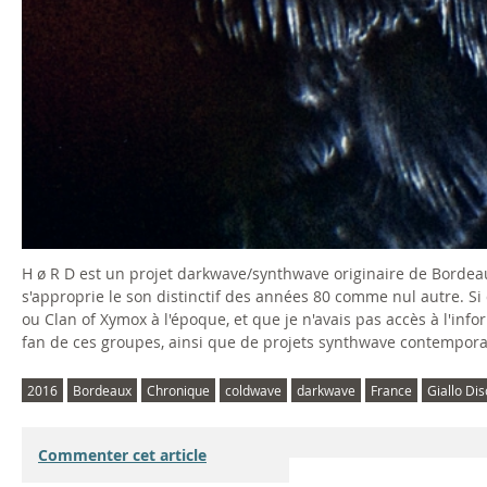
H ø R D est un projet darkwave/synthwave originaire de Bordea
s'approprie le son distinctif des années 80 comme nul autre. Si q
ou Clan of Xymox à l'époque, et que je n'avais pas accès à l'inf
fan de ces groupes, ainsi que de projets synthwave contemporain
2016
Bordeaux
Chronique
coldwave
darkwave
France
Giallo Di
Commenter cet article