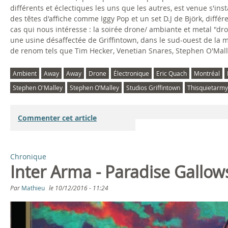
différents et éclectiques les uns que les autres, est venue s'in
des têtes d'affiche comme Iggy Pop et un set D.J de Björk, diff
cas qui nous intéresse : la soirée drone/ ambiante et metal "dr
une usine désaffectée de Griffintown, dans le sud-ouest de la 
de renom tels que Tim Hecker, Venetian Snares, Stephen O'Malle
Ambient
Away
Away
Drone
Électronique
Eric Quach
Montréal
Stephen O'Malley
Stephen O’Malley
Studios Griffintown
Thisquietarmy
Commenter cet article
Chronique
Inter Arma - Paradise Gallow
Par
Mathieu
le
10/12/2016 - 11:24