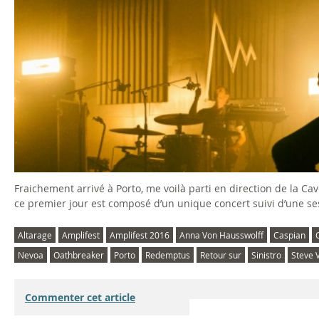
o
p
e
-
T
h
Fraichement arrivé à Porto, me voilà parti en direction de la C
e
ce premier jour est composé d’un unique concert suivi d’une s
M
Altarage
Amplifest
Amplifest 2016
Anna Von Hausswolff
Caspian
o
Nevoa
Oathbreaker
Porto
Redemptus
Retour sur
Sinistro
Steve V
v
Commenter cet article
i